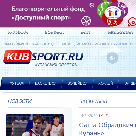
ВСЯ КУБАНЬ
КРАСНОДАР
СОЧИ
НОВОРОССИЙСК
КРАСНОДАРСКОЕ КРАЕВОЕ ОТДЕЛЕНИЕ ФЕДЕРАЦИИ СПОРТИВНЫХ ЖУРНАЛИСТОВ
ФУТБОЛ
БАСКЕТБОЛ
ВОЛЕЙБОЛ
ХОККЕЙ
ГАНДБ
НОВОСТИ
БАСКЕТБОЛ
14/11/2016
17:53
Саша Обрадович с
Кубань»