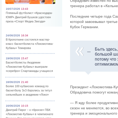
Обрадович известен по выс
тренера работал в «Кельне
16/07/2026
13:43
Пляжный футболист «Краснодара-
Последние четыре года Саш
ЮМР» Дмитрий Бушков удостоен
которой завоевывал третье
приза «Спорт Медиа Звезда»
Кубок Германии.
24/06/2026
16:34
В Кропоткине состоялся мастер-
класс баскетболиста «Локомотива-
Кубань» Темирова
Быть здесь
большой ша
19/06/2026
15:47
потому что 
Баскетболисты Академии
оптимизмом
«Локомотив-Кубань» выиграли
«серебро» Спартакиады учащихся
18/06/2026
21:40
Более 100 кубанских команд по
Президент «Локомотива-Ку
баскетболу 3х3 боролись за титул
Обрадовича помогут команд
сильнейших в академии «Локо»
— Я жду более продуктивно
16/06/2026
10:15
сезон не меняются, во все
Дмитрий Пирог – о «бронзе» ПБК
тренера и эмоционального 
«Локомотив-Кубань» в чемпионате