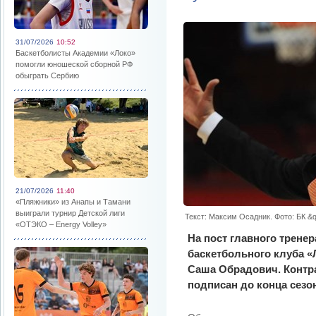
31/07/2026
10:52
Баскетболисты Академии «Локо»
помогли юношеской сборной РФ
обыграть Сербию
21/07/2026
11:40
«Пляжники» из Анапы и Тамани
выиграли турнир Детской лиги
Текст: Максим Осадник. Фото: БК &q
«ОТЭКО – Energy Volley»
На пост главного трене
баскетбольного клуба «
Саша Обрадович. Контра
подписан до конца сезо