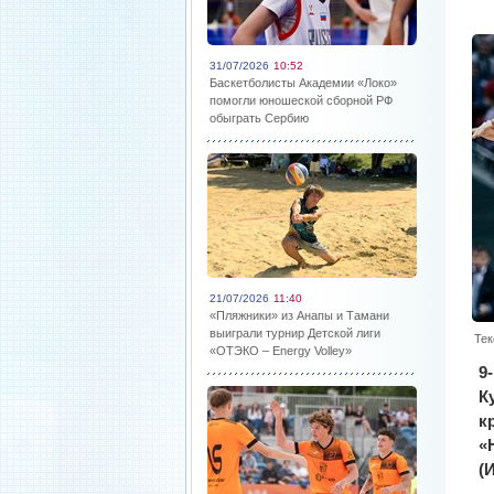
31/07/2026
10:52
Баскетболисты Академии «Локо»
помогли юношеской сборной РФ
обыграть Сербию
21/07/2026
11:40
«Пляжники» из Анапы и Тамани
выиграли турнир Детской лиги
Тек
«ОТЭКО – Energy Volley»
9
К
к
«
(