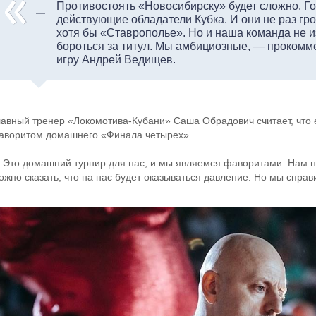
Противостоять «Новосибирску» будет сложно. Г
действующие обладатели Кубка. И они не раз г
хотя бы «Ставрополье». Но и наша команда не из
бороться за титул. Мы амбициозные, — проком
игру Андрей Ведищев.
лавный тренер «Локомотива-Кубани» Саша Обрадович считает, что 
аворитом домашнего «Финала четырех».
 Это домашний турнир для нас, и мы являемся фаворитами. Нам ну
ожно сказать, что на нас будет оказываться давление. Но мы спра