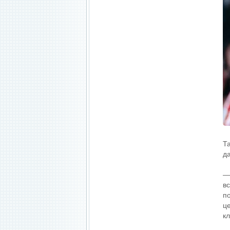
Т
д
—
в
п
ц
к