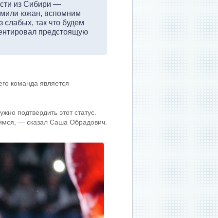
ости из Сибири —
ромили южан, вспомним
 слабых, так что будем
ментировал предстоящую
его команда является
жно подтвердить этот статус.
вимся, — сказал Саша Обрадович.