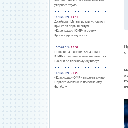
России: Это яркое свидетельство
упорного труда
15/06/2026
14:11
Джабаров: Мы написали историю и
принесли первый титул
«Краснодару-ЮМР» и всему
Краснодарскому краю
П
15/06/2026
12:39
Первые на Первом: «Краснодар-
с
ЮМР» стал чемпионом первенства
России по пляжному футболу!
—
с
13/06/2026
21:22
а
«Краснодар-ЮМР» вышел в финал
ко
Первого дивизиона по пляжному
с
футболу