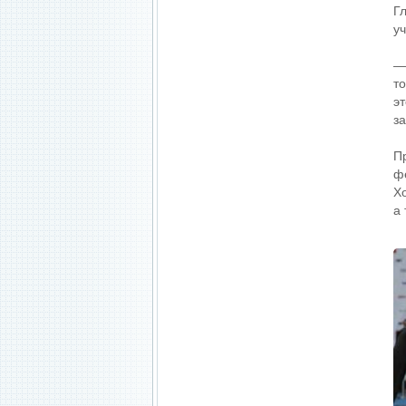
Г
у
—
то
э
з
П
ф
Х
а