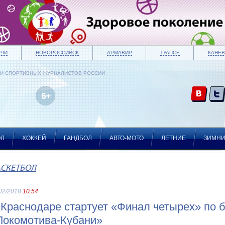
ОЧИ
НОВОРОССИЙСК
АРМАВИР
ТУАПСЕ
КАНЕВ
ИИ СПОРТИВНЫХ ЖУРНАЛИСТОВ РОССИИ
ОЛ
ХОККЕЙ
ГАНДБОЛ
АВТО-МОТО
ЛЕТНИЕ
ЗИМН
АСКЕТБОЛ
02/2018
10:54
 Краснодаре стартует «Финал четырех» по б
Локомотива-Кубани»