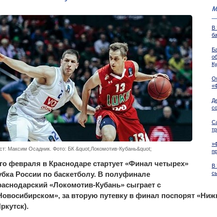
М
В
б
Б
о
К
О
«
Д
со
С
т
»
ст: Максим Осадник. Фото: БК &quot;Локомотив-Кубань&quot;
п
-го февраля в Краснодаре стартует «Финал четырех»
В
убка России по баскетболу. В полуфинале
с
раснодарский «Локомотив-Кубань» сыграет с
Новосибирском», за вторую путевку в финал поспорят «Ниж
Иркутск).