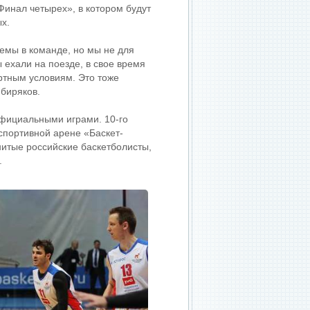
инал четырех», в котором будут
х.
лемы в команде, но мы не для
ы ехали на поезде, в свое время
ртным условиям. Это тоже
ибиряков.
официальными играми. 10-го
спортивной арене «Баскет-
нитые российские баскетболисты,
.