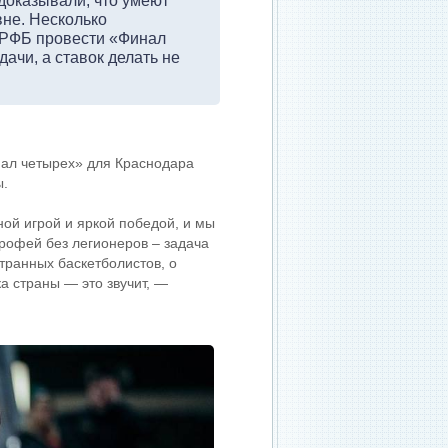
доказывали, что умеют
не. Несколько
 РФБ провести «Финал
ачи, а ставок делать не
нал четырех» для Краснодара
ы.
й игрой и яркой победой, и мы
трофей без легионеров – задача
транных баскетболистов, о
а страны — это звучит, —