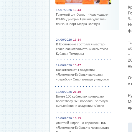
К
16/07/2026
13:43
Р
Пляжный футболист «Краснодара-
9
ЮМР» Дмитрий Бушков удостоен
приза «Спорт Медиа Звезда»
Н
ф
24/06/2026
16:34
Т
В Кропоткине состоялся мастер-
о
класс баскетболиста «Локомотива-
Кубань» Темирова
– 
2
19/06/2026
15:47
н
Баскетболисты Академии
«Локомотив-Кубань» выиграли
О
«серебро» Спартакиады учащихся
с
18/06/2026
21:40
Р
Более 100 кубанских команд по
М
баскетболу 3х3 боролись за титул
сильнейших в академии «Локо»
в
16/06/2026
10:15
Дмитрий Пирог – о «бронзе» ПБК
«Локомотив-Кубань» в чемпионате