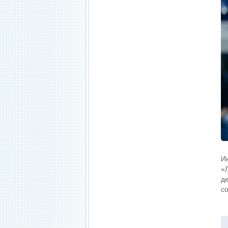
И
«
д
с