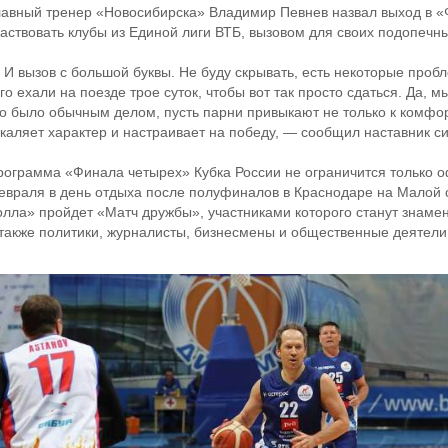
лавный тренер «Новосибирска» Владимир Певнев назвал выход в «Ф
частвовать клубы из Единой лиги ВТБ, вызовом для своих подопечны
 И вызов с большой буквы. Не буду скрывать, есть некоторые проб
го ехали на поезде трое суток, чтобы вот так просто сдаться. Да, м
то было обычным делом, пусть парни привыкают не только к комфо
акаляет характер и настраивает на победу, — сообщил наставник с
рограмма «Финала четырех» Кубка России не ограничится только 
евраля в день отдыха после полуфиналов в Краснодаре на Малой 
олла» пройдет «Матч дружбы», участниками которого станут знаме
 также политики, журналисты, бизнесмены и общественные деятели