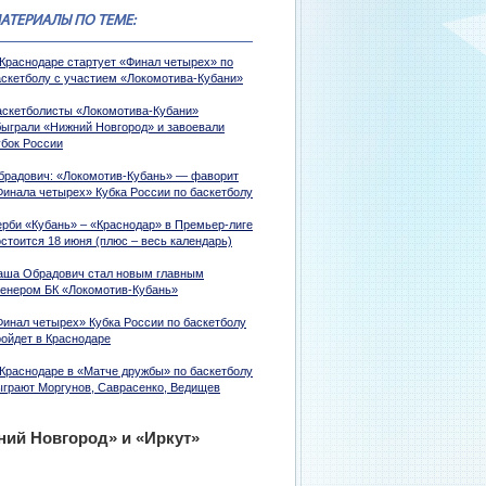
АТЕРИАЛЫ ПО ТЕМЕ:
 Краснодаре стартует «Финал четырех» по
аскетболу с участием «Локомотива-Кубани»
аскетболисты «Локомотива-Кубани»
быграли «Нижний Новгород» и завоевали
убок России
брадович: «Локомотив-Кубань» — фаворит
Финала четырех» Кубка России по баскетболу
ерби «Кубань» – «Краснодар» в Премьер-лиге
стоится 18 июня (плюс – весь календарь)
аша Обрадович стал новым главным
ренером БК «Локомотив-Кубань»
Финал четырех» Кубка России по баскетболу
ройдет в Краснодаре
 Краснодаре в «Матче дружбы» по баскетболу
ыграют Моргунов, Саврасенко, Ведищев
ний Новгород» и «Иркут»