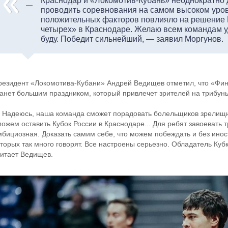
Краснодар и «Локомотив-Кубань» неоднократно 
проводить соревнования на самом высоком уров
положительных факторов повлияло на решение
четырех» в Краснодаре. Желаю всем командам уд
буду. Победит сильнейший, — заявил Моргунов.
резидент «Локомотива-Кубани» Андрей Ведищев отметил, что «Фи
танет большим праздником, который привлечет зрителей на трибун
 Надеюсь, наша команда сможет порадовать болельщиков зрелищно
можем оставить Кубок России в Краснодаре... Для ребят завоевать 
мбициозная. Доказать самим себе, что можем побеждать и без инос
торых так много говорят. Все настроены серьезно. Обладатель Кубк
читает Ведищев.