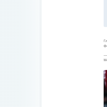
Г
ф
—
М