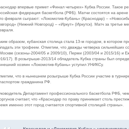
раснодар впервые примет «Финал четырех» Кубка России. Такое р
оссийская федерация баскетбола (РФБ). Матчи состоятся на арене
-го февраля сыграют: «Локомотив-Кубань» (Краснодар) – «Новосиб
овгород» (Нижний Новгород) – «Иркут» (Иркутск).
Матч за третье ме
евраля.
аким образом, кубанская столица стала 13-м городом, в котором п
бладать эти трофеем. Отметим, что дважды четверка сильнейших со
Москве (сезоны-2004/05 и 2009/10), Перми (2003/04 и 2015/16) и Е
016/17). В розыгрыше-2013/14 обладатель Кубка страны был определ
ынешний хозяин «Локомотив-Кубань» уступил УНИКСу.
тметим, что в нынешнем розыгрыше Кубка России участие в турнире
 паспортом гражданина РФ.
уководитель Департамент профессионального баскетбола РФБ, чем
оргунов считает, что «Краснодар по праву принимает столь прести
ремя именно этот город считается спортивной столицей страны».