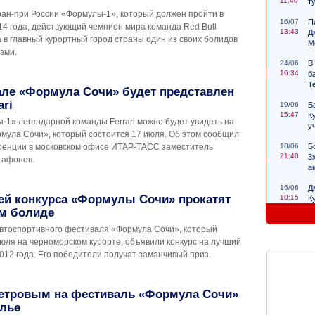
11:40
т
ран-при России «Формулы-1», который должен пройти в
16/07
П
14 года, действующий чемпион мира команда Red Bull
13:43
Д
 в главный курортный город страны один из своих болидов
М
эми.
24/06
В
16:34
б
Т
але «Формула Сочи» будет представлен
ari
19/06
Б
15:47
К
-1» легендарной команды Ferrari можно будет увидеть на
у
мула Сочи», который состоится 17 июля. Об этом сообщил
18/06
Б
ренции в московском офисе ИТАР-ТАСС заместитель
21:40
3
гафонов.
а
16/06
Д
ей конкурса «Формулы Сочи» прокатят
10:15
К
с
ом болиде
втоспортивного фестиваля «Формула Сочи», который
юля на черноморском курорте, объявили конкурс на лучший
012 года. Его победители получат заманчивый приз.
Петровым на фестиваль «Формула Сочи»
улье