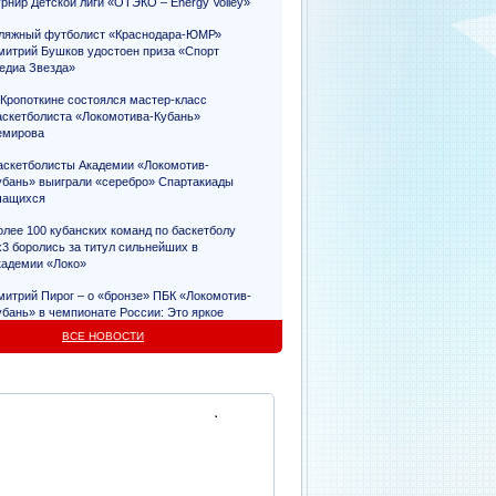
урнир Детской лиги «ОТЭКО – Energy Volley»
ляжный футболист «Краснодара-ЮМР»
митрий Бушков удостоен приза «Спорт
едиа Звезда»
 Кропоткине состоялся мастер-класс
аскетболиста «Локомотива-Кубань»
емирова
аскетболисты Академии «Локомотив-
убань» выиграли «серебро» Спартакиады
чащихся
олее 100 кубанских команд по баскетболу
х3 боролись за титул сильнейших в
кадемии «Локо»
митрий Пирог – о «бронзе» ПБК «Локомотив-
убань» в чемпионате России: Это яркое
видетельство упорного труда
ВСЕ НОВОСТИ