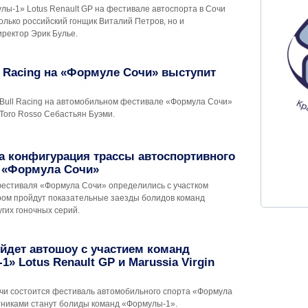
лы-1» Lotus Renault GP на фестивале автоспорта в Сочи
олько российский гонщик Виталий Петров, но и
ректор Эрик Булье.
l Racing на «Формуле Сочи» выступит
 Bull Racing на автомобильном фестивале «Формула Сочи»
Toro Rosso Себастьян Буэми.
а конфигурация трассы автоспортивного
 «Формула Сочи»
естиваля «Формула Сочи» определились с участком
ором пройдут показательные заезды болидов команд
гих гоночных серий.
йдет автошоу с участием команд
» Lotus Renault GP и Marussia Virgin
очи состоится фестиваль автомобильного спорта «Формула
стниками станут болиды команд «Формулы-1».