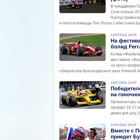
В преддверии Г
Сочи осенью 20
Racing привезла
и пилота команды Toro Rosso Себестьяна Бу
13/07/2011
13:25
На фестив
болид Ferr
Болид «Формулы
фестивале «Фор
на пресс-конфе
губернатора Краснодарского края Алексей А
13/07/2011
13:07
Победител
на гоночн
Организаторы а
пройдет 16-17 и
девиз для шоу 2
12/07/2011
20:27
Вместе с 
приедет Б