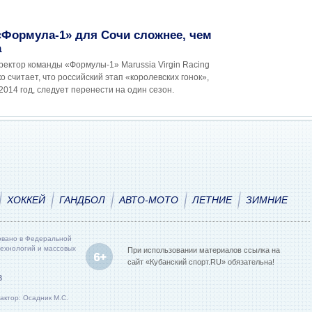
«Формула-1» для Сочи сложнее, чем
а
ектор команды «Формулы-1» Marussia Virgin Racing
 считает, что российский этап «королевских гонок»,
014 год, следует перенести на один сезон.
ХОККЕЙ
ГАНДБОЛ
АВТО-МОТО
ЛЕТНИЕ
ЗИМНИЕ
овано в Федеральной
технологий и массовых
При использовании материалов ссылка на
сайт «Кубанский спорт.RU» обязательна!
8
актор: Осадник М.С.