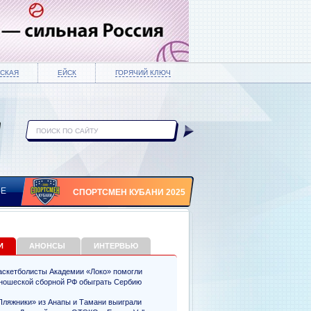
СКАЯ
ЕЙСК
ГОРЯЧИЙ КЛЮЧ
ИЕ
СПОРТСМЕН КУБАНИ 2025
И
АНОНСЫ
ИНТЕРВЬЮ
аскетболисты Академии «Локо» помогли
ношеской сборной РФ обыграть Сербию
Пляжники» из Анапы и Тамани выиграли