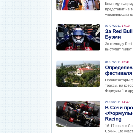
Команду «Форму
представит не т
управляющий ди
07/07/2011
17:10
За Red Bul
Буэми
За команду Red
выступит пилот 
06/07/2011
15:31
Определен
фестиваля
Организаторы ф
трассы, на кот
Формулы-1 и дру
26/05/2011
14:47
В Сочи про
«Формулы-1
Racing
16-17 июля в С
Сочи». Его уча