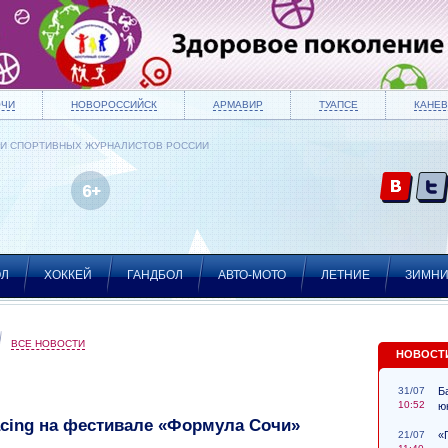
ОЧИ
НОВОРОССИЙСК
АРМАВИР
ТУАПСЕ
КАНЕВ
ИИ СПОРТИВНЫХ ЖУРНАЛИСТОВ РОССИИ
ОЛ
ХОККЕЙ
ГАНДБОЛ
АВТО-МОТО
ЛЕТНИЕ
ЗИМН
ВСЕ НОВОСТИ
НОВОСТ
31/07
Б
10:52
ю
acing на фестивале «Формула Сочи»
21/07
«