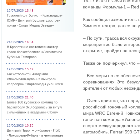
16-17 июля в Сочи состоит
команды Формулы-1 – Red Bu
16/07/2026
13:43
Пляжный футболист «Краснодара-
Как сообщил заместитель г
ЮМР» Дмитрий Бушков удостоен
Зимнего театра, далее по 
приза «Спорт Медиа Звезда»
– По сути, трасса вся окру
24/06/2026
16:34
мероприятие было интерес
В Кропоткине состоялся мастер-
открытие, пройдет на площ
класс баскетболиста «Локомотива-
Кубань» Темирова
Также он подчеркнул, что 
19/06/2026
15:47
Баскетболисты Академии
– Все меры по ее обеспеч
«Локомотив-Кубань» выиграли
соревнованиях. Это, безусл
«серебро» Спартакиады учащихся
зрителей от любых неожида
18/06/2026
21:40
– Очень приятно, что нар
Более 100 кубанских команд по
российский гоночный колле
баскетболу 3х3 боролись за титул
сильнейших в академии «Локо»
мира WRC Евгений Новиков
гоночная команда «Успенск
спорта международного кла
16/06/2026
10:15
Дмитрий Пирог – о «бронзе» ПБК
автомобиль, Ferrari 599 GT
«Локомотив-Кубань» в чемпионате