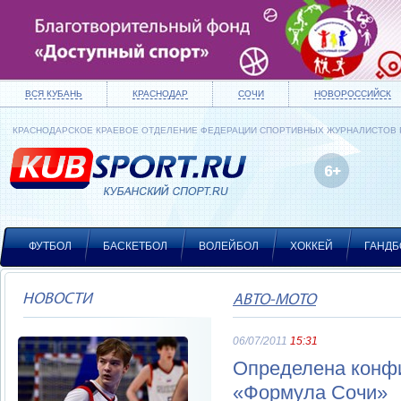
ВСЯ КУБАНЬ
КРАСНОДАР
СОЧИ
НОВОРОССИЙСК
КРАСНОДАРСКОЕ КРАЕВОЕ ОТДЕЛЕНИЕ ФЕДЕРАЦИИ СПОРТИВНЫХ ЖУРНАЛИСТОВ
ФУТБОЛ
БАСКЕТБОЛ
ВОЛЕЙБОЛ
ХОККЕЙ
ГАНДБ
НОВОСТИ
АВТО-МОТО
06/07/2011
15:31
Определена конфи
«Формула Сочи»