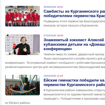
30/09/2020
18:51
Самбисты из Курганинского ра
победителями первенства Крас
Подведены итоги первенства Краснодарского
юниоров, которое прошло в Курганинске.
07/05/2020
18:05
Знаменитый хоккеист Алексей
кубанскими детьми на «Домаш
конференции»
Чемпион мира по хоккею, двукратный призер
Яшин присоединился к онлайн-проекту для 
конференция». Титулованный хоккеист пообщался с ребятами Курганинск
реабилитационного центра для несовершеннолетних (Краснодарский кра
19/03/2020
11:03
Ейские гимнастки победили н
первенстве Курганинского рай
В Курганинском районе завершились открыт
муниципалитета по художественной гимнасти
первоцвет». Победителями и призерами сор
из Ейского района.