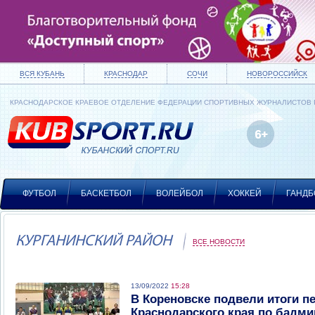
ВСЯ КУБАНЬ
КРАСНОДАР
СОЧИ
НОВОРОССИЙСК
КРАСНОДАРСКОЕ КРАЕВОЕ ОТДЕЛЕНИЕ ФЕДЕРАЦИИ СПОРТИВНЫХ ЖУРНАЛИСТОВ
ФУТБОЛ
БАСКЕТБОЛ
ВОЛЕЙБОЛ
ХОККЕЙ
ГАНДБ
КУРГАНИНСКИЙ РАЙОН
ВСЕ НОВОСТИ
13/09/2022
15:28
В Кореновске подвели итоги п
Краснодарского края по бадми