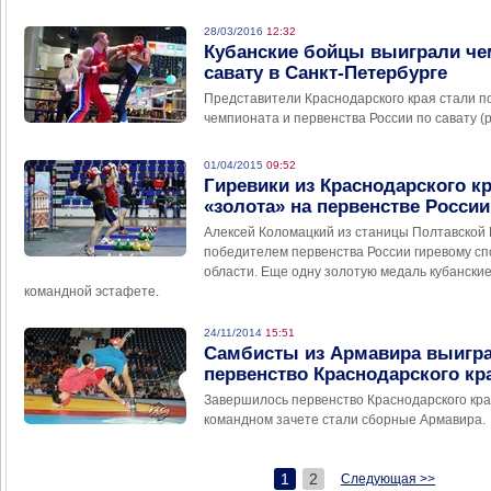
28/03/2016
12:32
Кубанские бойцы выиграли че
савату в Санкт-Петербурге
Представители Краснодарского края стали 
чемпионата и первенства России по савату (
01/04/2015
09:52
Гиревики из Краснодарского к
«золота» на первенстве России
Алексей Коломацкий из станицы Полтавской 
победителем первенства России гиревому сп
области. Еще одну золотую медаль кубански
командной эстафете.
24/11/2014
15:51
Самбисты из Армавира выигр
первенство Краснодарского кр
Завершилось первенство Краснодарского кра
командном зачете стали сборные Армавира.
1
2
Следующая >>