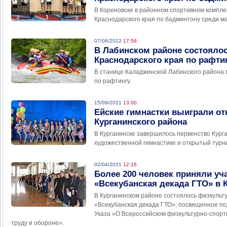
В Кореновске в районном спортивном компле
Краснодарского края по бадминтону среди мал
07/06/2022
17:58
В Лабинском районе состоялос
Краснодарского края по рафти
В станице Каладжинской Лабинского района
по рафтингу.
15/09/2021
13:00
Ейские гимнастки выиграли от
Курганинского района
В Курганинске завершилось первенство Кург
художественной гимнастике и открытый турн
02/04/2021
12:16
Более 200 человек приняли уча
«Всекубанская декада ГТО» в 
В Курганинском районе состоялось физкуль
«Всекубанская декада ГТО», посвященное п
Указа «О Всероссийском физкультурно-спорт
труду и обороне».