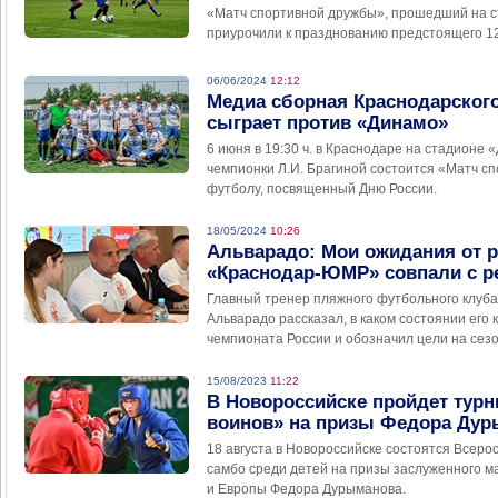
«Матч спортивной дружбы», прошедший на с
приурочили к празднованию предстоящего 12
06/06/2024
12:12
Медиа сборная Краснодарского
сыграет против «Динамо»
6 июня в 19:30 ч. в Краснодаре на стадионе
чемпионки Л.И. Брагиной состоится «Матч с
футболу, посвященный Дню России.
18/05/2024
10:26
Альварадо: Мои ожидания от 
«Краснодар-ЮМР» совпали с р
Главный тренер пляжного футбольного клуб
Альварадо рассказал, в каком состоянии его 
чемпионата России и обозначил цели на сезо
15/08/2023
11:22
В Новороссийске пройдет турн
воинов» на призы Федора Ду
18 августа в Новороссийске состоятся Всеро
самбо среди детей на призы заслуженного м
и Европы Федора Дурыманова.