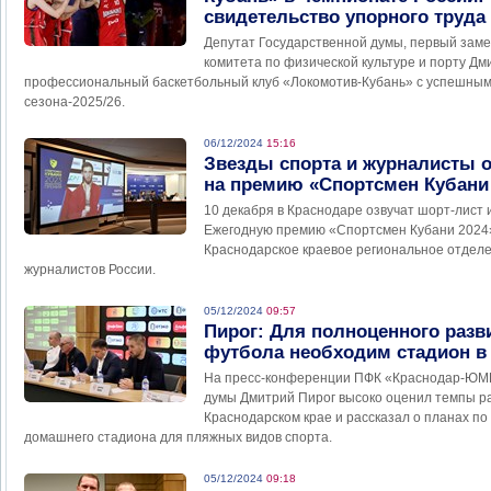
свидетельство упорного труда
Депутат Государственной думы, первый заме
комитета по физической культуре и порту Дм
профессиональный баскетбольный клуб «Локомотив-Кубань» с успешны
сезона-2025/26.
06/12/2024
15:16
Звезды спорта и журналисты 
на премию «Спортсмен Кубани
10 декабря в Краснодаре озвучат шорт-лист 
Ежегодную премию «Спортсмен Кубани 2024»
Краснодарское краевое региональное отдел
журналистов России.
05/12/2024
09:57
Пирог: Для полноценного разв
футбола необходим стадион в
На пресс-конференции ПФК «Краснодар-ЮМР
думы Дмитрий Пирог высоко оценил темпы р
Краснодарском крае и рассказал о планах по
домашнего стадиона для пляжных видов спорта.
05/12/2024
09:18