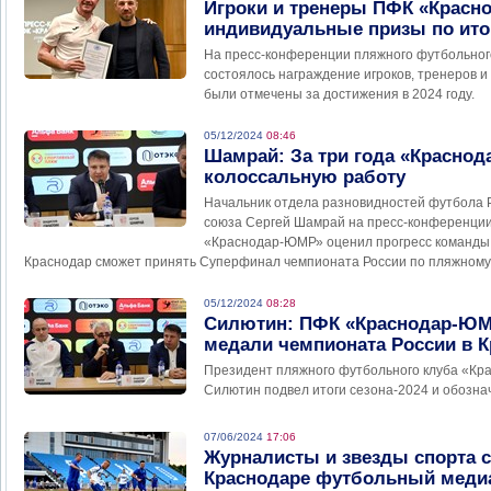
Игроки и тренеры ПФК «Крас
индивидуальные призы по итог
На пресс-конференции пляжного футбольно
состоялось награждение игроков, тренеров и
были отмечены за достижения в 2024 году.
05/12/2024
08:46
Шамрай: За три года «Красно
колоссальную работу
Начальник отдела разновидностей футбола 
союза Сергей Шамрай на пресс-конференции
«Краснодар-ЮМР» оценил прогресс команды 
Краснодар сможет принять Суперфинал чемпионата России по пляжному
05/12/2024
08:28
Силютин: ПФК «Краснодар-ЮМР
медали чемпионата России в К
Президент пляжного футбольного клуба «К
Силютин подвел итоги сезона-2024 и обознач
07/06/2024
17:06
Журналисты и звезды спорта 
Краснодаре футбольный меди