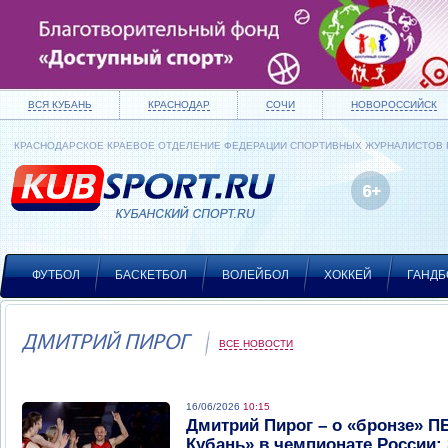
ВСЯ КУБАНЬ
КРАСНОДАР
СОЧИ
НОВОРОССИЙСК
КРАСНОДАРСКОЕ КРАЕВОЕ ОТДЕЛЕНИЕ ФЕДЕРАЦИИ СПОРТИВНЫХ ЖУРНАЛИСТОВ
ФУТБОЛ
БАСКЕТБОЛ
ВОЛЕЙБОЛ
ХОККЕЙ
ГАНДБ
ДМИТРИЙ ПИРОГ
ВСЕ НОВОСТИ
16/06/2026
10:15
Дмитрий Пирог – о «бронзе» П
Кубань» в чемпионате России: