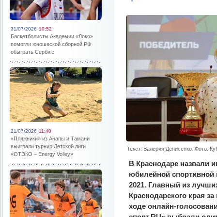
31/07/2026
10:52
Баскетболисты Академии «Локо»
помогли юношеской сборной РФ
обыграть Сербию
21/07/2026
11:40
«Пляжники» из Анапы и Тамани
выиграли турнир Детской лиги
Текст: Валерия Денисенко. Фото: К
«ОТЭКО – Energy Volley»
В Краснодаре назвали и
юбилейной спортивной п
2021. Главный из лучш
Краснодарского края за
ходе онлайн-голосовани
спорт.RU» выбрали оли