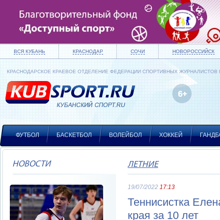
ВСЯ КУБАНЬ
КРАСНОДАР
СОЧИ
НОВОРОССИЙСК
КРАСНОДАРСКОЕ КРАЕВОЕ ОТДЕЛЕНИЕ ФЕДЕРАЦИИ СПОРТИВНЫХ ЖУРНАЛИСТОВ
ФУТБОЛ
БАСКЕТБОЛ
ВОЛЕЙБОЛ
ХОККЕЙ
ГАНДБ
НОВОСТИ
ЛЕТНИЕ
19/07/2022
17:13
Теннисистка Елен
края за 10 лет