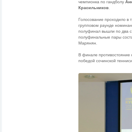
чемпионка по гандболу
Ан
Красильников
.
Голосование проходило в т
групповом раунде номинант
полуфинал вышли по два с
полуфинальные пары соста
Марянян.
В финале противостояние 
победой сочинской тенниси