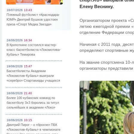
Елену Веснину.
16/07/2026
13:43
Пляжный футболист «Краснодара-
ЮМР» Дмитрий Бушков удостоен
Организатором проекта «Сп
приза «Спорт Медиа Звезда»
летию ежегодной премии «
отделение Федерации спор
24/06/2026
16:34
Начиная с 2011 года, деся
В Кропоткине состоялся мастер-
класс баскетболиста «Локомотива-
определяют спортивные жу
Кубань» Темирова
На звание спортсмена 10-
19/06/2026
15:47
организаторы представили 
Баскетболисты Академии
«Локомотив-Кубань» выиграли
«серебро» Спартакиады учащихся
18/06/2026
21:40
Более 100 кубанских команд по
баскетболу 3х3 боролись за титул
сильнейших в академии «Локо»
16/06/2026
10:15
Дмитрий Пирог – о «бронзе» ПБК
«Локомотив-Кубань» в чемпионате