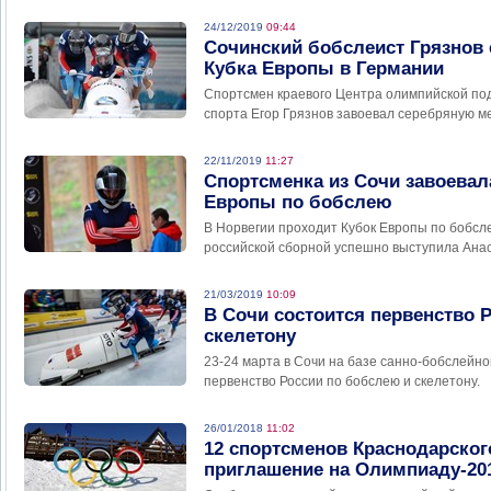
24/12/2019
09:44
Сочинский бобслеист Грязнов 
Кубка Европы в Германии
Спортсмен краевого Центра олимпийской под
спорта Егор Грязнов завоевал серебряную ме
22/11/2019
11:27
Спортсменка из Сочи завоевал
Европы по бобслею
В Норвегии проходит Кубок Европы по бобсле
российской сборной успешно выступила Ана
21/03/2019
10:09
В Сочи состоится первенство 
скелетону
23-24 марта в Сочи на базе санно-бобслейн
первенство России по бобслею и скелетону.
26/01/2018
11:02
12 спортсменов Краснодарског
приглашение на Олимпиаду-20