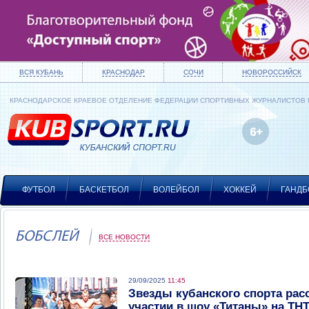
ВСЯ КУБАНЬ
КРАСНОДАР
СОЧИ
НОВОРОССИЙСК
КРАСНОДАРСКОЕ КРАЕВОЕ ОТДЕЛЕНИЕ ФЕДЕРАЦИИ СПОРТИВНЫХ ЖУРНАЛИСТОВ
ФУТБОЛ
БАСКЕТБОЛ
ВОЛЕЙБОЛ
ХОККЕЙ
ГАНДБ
БОБСЛЕЙ
ВСЕ НОВОСТИ
29/09/2025
11:45
Звезды кубанского спорта рас
участии в шоу «Титаны» на ТН