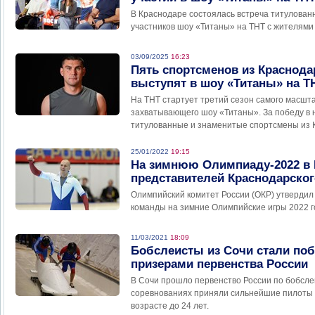
В Краснодаре состоялась встреча титулован
участников шоу «Титаны» на ТНТ с жителями 
03/09/2025
16:23
Пять спортсменов из Краснода
выступят в шоу «Титаны» на Т
На ТНТ стартует третий сезон самого масшта
захватывающего шоу «Титаны». За победу в 
титулованные и знаменитые спортсмены из К
25/01/2022
19:15
На зимнюю Олимпиаду-2022 в 
представителей Краснодарског
Олимпийский комитет России (ОКР) утвердил
команды на зимние Олимпийские игры 2022 г
11/03/2021
18:09
Бобслеисты из Сочи стали по
призерами первенства России
В Сочи прошло первенство России по бобсле
соревнованиях приняли сильнейшие пилоты 
возрасте до 24 лет.