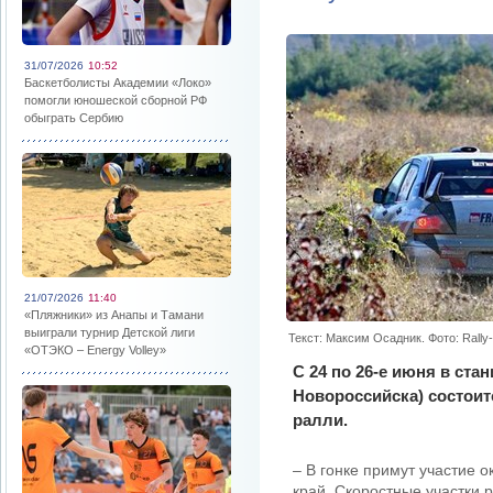
31/07/2026
10:52
Баскетболисты Академии «Локо»
помогли юношеской сборной РФ
обыграть Сербию
21/07/2026
11:40
«Пляжники» из Анапы и Тамани
выиграли турнир Детской лиги
Текст: Максим Осадник. Фото: Rally
«ОТЭКО – Energy Volley»
С 24 по 26-е июня в ста
Новороссийска) состоитс
ралли.
– В гонке примут участие 
край. Скоростные участки 