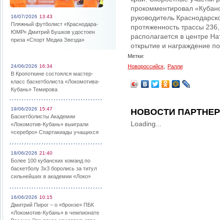
прокомментировал «Кубанс
16/07/2026
13:43
руководитель Краснодарск
Пляжный футболист «Краснодара-
протяженность трассы 236,7
ЮМР» Дмитрий Бушков удостоен
располагается в центре На
приза «Спорт Медиа Звезда»
открытие и награждение п
Метки:
,
24/06/2026
16:34
Новороссийск
Ралли
В Кропоткине состоялся мастер-
класс баскетболиста «Локомотива-
Кубань» Темирова
19/06/2026
15:47
НОВОСТИ ПАРТНЕ
Баскетболисты Академии
Loading...
«Локомотив-Кубань» выиграли
«серебро» Спартакиады учащихся
18/06/2026
21:40
Более 100 кубанских команд по
баскетболу 3х3 боролись за титул
сильнейших в академии «Локо»
16/06/2026
10:15
Дмитрий Пирог – о «бронзе» ПБК
«Локомотив-Кубань» в чемпионате