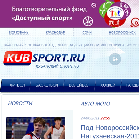
ВСЯ КУБАНЬ
КРАСНОДАР
СОЧИ
НОВОРОССИЙСК
КРАСНОДАРСКОЕ КРАЕВОЕ ОТДЕЛЕНИЕ ФЕДЕРАЦИИ СПОРТИВНЫХ ЖУРНАЛИСТОВ
ФУТБОЛ
БАСКЕТБОЛ
ВОЛЕЙБОЛ
ХОККЕЙ
ГАНДБ
НОВОСТИ
АВТО-МОТО
24/06/2011
22:55
Под Новороссийск
Натухаевская-201