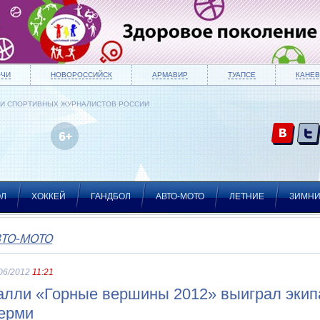
ОЧИ
НОВОРОССИЙСК
АРМАВИР
ТУАПСЕ
КАНЕВ
ИИ СПОРТИВНЫХ ЖУРНАЛИСТОВ РОССИИ
ОЛ
ХОККЕЙ
ГАНДБОЛ
АВТО-МОТО
ЛЕТНИЕ
ЗИМН
ВТО-МОТО
06/2012
11:21
алли «Горные вершины 2012» выиграл экип
ерми