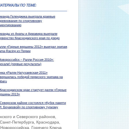
АТЕРИАЛЫ ПО ТЕМЕ:
оманда Геленджика выиграла краевые
оревнования по спортивному
риентированию
оманды из Анапы и Армавира выиграли
ервенство Краснодарского края по дзюдо
алли «Горные вершины 2012» выиграл экипаж
ama-Racing из Перми
Новороссийск – Ралли Россия 2010»:
оехали! (первые результаты)
онка «Ралли Натухаевская-2011»
авершилась победой пермского экипажа на
ubaru
 Краснодарском крае стартует ралли «Горные
ершины 2013»
 Северском районе состоялся «Кубок памяти
.И. Бочаровой» по спортивному туризму
нского и Северского районов,
Санкт-Петербурга, Краснодара,
, Новороссийска, Горячего Ключа