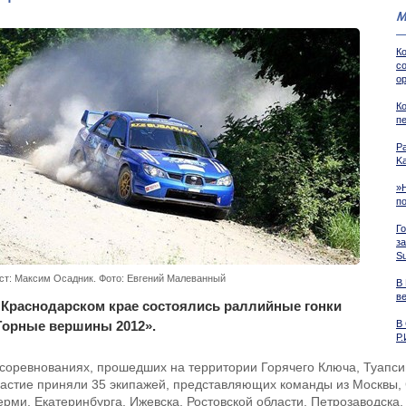
М
К
с
о
К
п
Р
K
»
п
Г
з
S
ст: Максим Осадник. Фото: Евгений Малеванный
В
в
 Краснодарском крае состоялись раллийные гонки
Горные вершины 2012».
В
Р
 соревнованиях, прошедших на территории Горячего Ключа, Туапси
частие приняли 35 экипажей, представляющих команды из Москвы, 
ерми, Екатеринбурга, Ижевска, Ростовской области, Петрозаводска