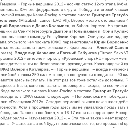
 Темрюка. «Горные вершины 2012» носили статус 12-го этапа Кубка 
емпионата Южного федерального округа. Победу в итоговой класс
ермской команды Kama-Racing в составе пилота
Григория Трегуб
асиленко
(Mitsubishi Lancer EVO VII). Второе место с отставанием 
рий Борисенко
и
Денис Коломиец
на Subaru Impreza. На третью
онщики из Санкт-Петербурга
Дмитрий Полываный
и
Юрий Кулик
редставляющие команду Республики Карелия. Они уступили лидеру 1 
тапа открытого чемпионата ЮФО первенствовали
Юрий Борисенк
ретье места заняли также экипажи из Краснодара –
Алексей Савен
mpreza),
Владимир Харченко
и
Евгений Табунков
(Citroen Saxo V
ершины 2012» интернет-порталу «Кубанский спорт.RU» прокоммент
уководителя гонки по безопасности, руководитель Краснодарской 
ККФА)
Валерий Котляров
. – «Горные вершины» – всегда интересн
аллийной трассы 250 километров, на спецучастки отводится – 90 
авится здесь выступать. На этот раз все тоже остались довольны. 
сцессов. Были, конечно, вылеты, перевороты, сходы, но все живи и
обеде пермского экипажа Kama-Racing в составе
Григория Трегуб
уководитель ККФА сказал следующее: – Понравилось им побеждать 
алли «Геленджик 2012». Сегодня пермский экипаж показывает дейс
отовности. Хотя в прошлые годы здесь им не удавалось показывать 
обеседник. Также он сообщил, что 16-17 июня на территории Новор
ойдет ралли «Натухаевская 2012». – Эта гонка также имеет всеросс
траны. Участвовать в ней будут практически все те, кто проехал «