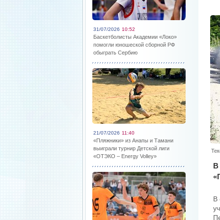
31/07/2026
10:52
Баскетболисты Академии «Локо»
помогли юношеской сборной РФ
обыграть Сербию
21/07/2026
11:40
«Пляжники» из Анапы и Тамани
выиграли турнир Детской лиги
Тек
«ОТЭКО – Energy Volley»
В
«
В
у
П