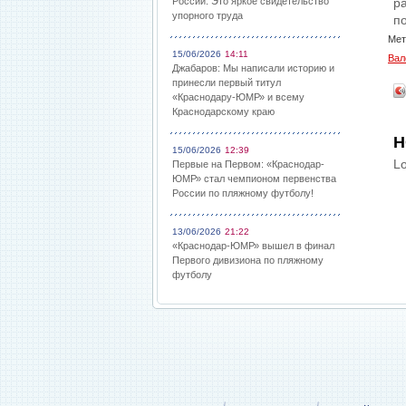
России: Это яркое свидетельство
р
упорного труда
п
Мет
15/06/2026
14:11
Вал
Джабаров: Мы написали историю и
принесли первый титул
«Краснодару-ЮМР» и всему
Краснодарскому краю
Н
15/06/2026
12:39
Lo
Первые на Первом: «Краснодар-
ЮМР» стал чемпионом первенства
России по пляжному футболу!
13/06/2026
21:22
«Краснодар-ЮМР» вышел в финал
Первого дивизиона по пляжному
футболу