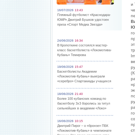
и
ч
16/07/2026
13:43
Пляжный футболист «Краснодара-
п
ЮМР» Дмитрий Бушков удостоен
В
приза «Спорт Медиа Звезда»
Ю
г
п
24/06/2026
16:34
э
В Кропоткине состоялся мастер-
т
класс баскетболиста «Локомотива-
Кубань» Темирова
I
в
р
19/06/2026
15:47
Баскетболисты Академии
(
«Локомотив-Кубань» выиграли
р
«серебро» Спартакиады учащихся
нр
эк
18/06/2026
21:40
п
Более 100 кубанских команд по
р
баскетболу 3х3 боролись за титул
р
сильнейших в академии «Локо»
г
с
16/06/2026
10:15
пр
Дмитрий Пирог – о «бронзе» ПБК
с
«Локомотив-Кубань» в чемпионате