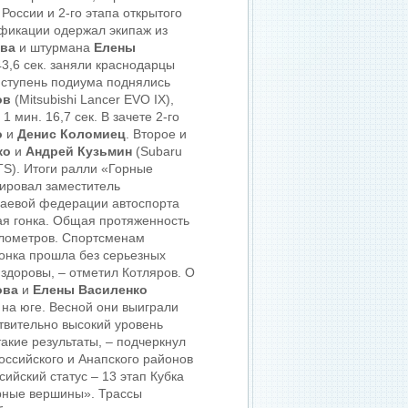
России и 2-го этапа открытого
ификации одержал экипаж из
ова
и штурмана
Елены
43,6 сек. заняли краснодарцы
 ступень подиума поднялись
ов
(Mitsubishi Lancer EVO IX),
мин. 16,7 сек. В зачете 2-го
о
и
Денис Коломиец
. Второе и
ко
и
Андрей Кузьмин
(Subaru
TS). Итоги ралли «Горные
ировал заместитель
краевой федерации автоспорта
ая гонка. Общая протяженность
километров. Спортсменам
Гонка прошла без серьезных
 здоровы, – отметил Котляров. О
ова
и
Елены Василенко
на юге. Весной они выиграли
твительно высокий уровень
такие результаты, – подчеркнул
оссийского и Анапского районов
ийский статус – 13 этап Кубка
Горные вершины». Трассы