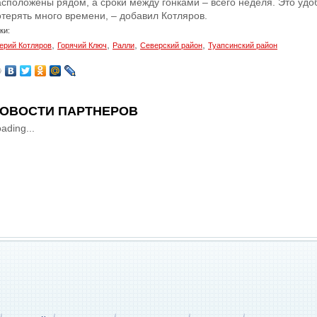
асположены рядом, а сроки между гонками – всего неделя. Это удоб
отерять много времени, – добавил Котляров.
ки:
,
,
,
,
ерий Котляров
Горячий Ключ
Ралли
Северский район
Туапсинский район
ОВОСТИ ПАРТНЕРОВ
ading...