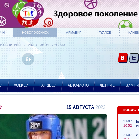
ОЧИ
НОВОРОССИЙСК
АРМАВИР
ТУАПСЕ
КАНЕВ
ИИ СПОРТИВНЫХ ЖУРНАЛИСТОВ РОССИИ
ОЛ
ХОККЕЙ
ГАНДБОЛ
АВТО-МОТО
ЛЕТНИЕ
ЗИМН
15 АВГУСТА
2023
ТИ
НОВОСТ
31/07
Б
10:52
ю
21/07
«