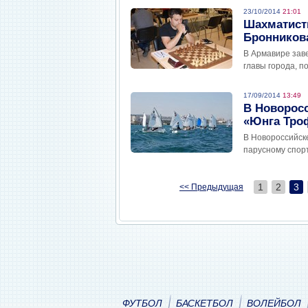
23/10/2014
21:01
Шахматист
Бронников
В Армавире зав
главы города, п
17/09/2014
13:49
В Новоросс
«Юнга Тро
В Новороссийск
парусному спор
1
2
3
<< Предыдущая
ФУТБОЛ
БАСКЕТБОЛ
ВОЛЕЙБОЛ