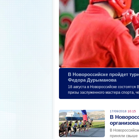
В Новороссийске пройдет турн
Федора Дурыманова
18 августа в Новороссийске состоятся 
призы заслуженного мастера спорта, 
17/09/2018
10:15
В Новоросс
организова
В Новороссийске
приняли свыше 