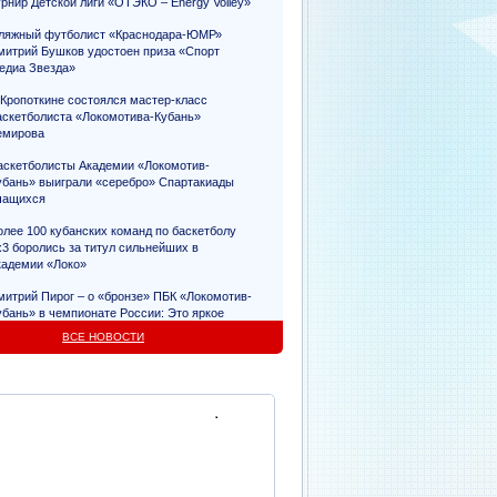
урнир Детской лиги «ОТЭКО – Energy Volley»
ляжный футболист «Краснодара-ЮМР»
митрий Бушков удостоен приза «Спорт
едиа Звезда»
 Кропоткине состоялся мастер-класс
аскетболиста «Локомотива-Кубань»
емирова
аскетболисты Академии «Локомотив-
убань» выиграли «серебро» Спартакиады
чащихся
олее 100 кубанских команд по баскетболу
х3 боролись за титул сильнейших в
кадемии «Локо»
митрий Пирог – о «бронзе» ПБК «Локомотив-
убань» в чемпионате России: Это яркое
видетельство упорного труда
ВСЕ НОВОСТИ