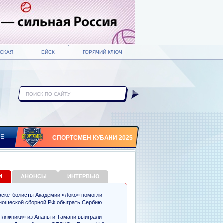
СКАЯ
ЕЙСК
ГОРЯЧИЙ КЛЮЧ
ИЕ
СПОРТСМЕН КУБАНИ 2025
И
АНОНСЫ
ИНТЕРВЬЮ
аскетболисты Академии «Локо» помогли
ношеской сборной РФ обыграть Сербию
Пляжники» из Анапы и Тамани выиграли