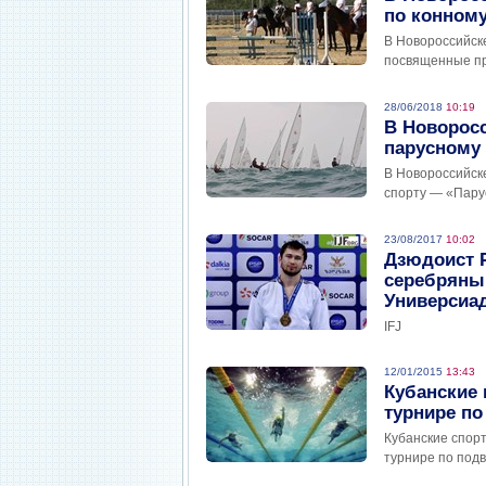
по конному
В Новороссийске
посвященные пр
28/06/2018
10:19
В Новоросс
парусному 
В Новороссийске
спорту — «Пару
23/08/2017
10:02
Дзюдоист Р
серебряны
Универсиа
IFJ
12/01/2015
13:43
Кубанские 
турнире по
Кубанские спор
турнире по под