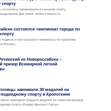
 спорту
 состоялись соревнования по конному спорту,
азднованию Дня семьи, любви и верности.
ийске состоялся чемпионат города по
спорту
 подвели итоги городского чемпионата по парусному
са России».
етинский из Новороссийска –
й призер Всемирной летней
ды
пловцы завоевали 30 медалей на
 подводному спорту в Кропоткине
тсмены завоевали тридцать медалей на открытом краевом
водному спорту «Рождественские старты».