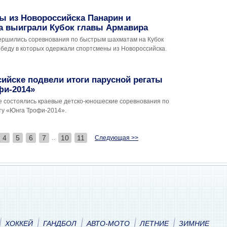
ы из Новороссийска Панарин и
а выиграли Кубок главы Армавира
ершились соревнования по быстрым шахматам на Кубок
обеду в которых одержали спортсмены из Новороссийска.
ийске подвели итоги парусной регаты
фи-2014»
е состоялись краевые детско-юношеские соревнования по
ту «Юнга Трофи-2014».
..
4
5
6
7
10
11
Следующая >>
ХОККЕЙ
ГАНДБОЛ
АВТО-МОТО
ЛЕТНИЕ
ЗИМНИЕ