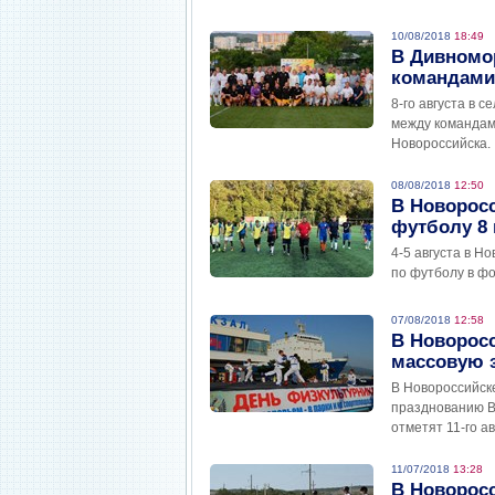
10/08/2018
18:49
В Дивномо
командами
8-го августа в 
между командам
Новороссийска.
08/08/2018
12:50
В Новоросс
футболу 8 
4-5 августа в Н
по футболу в фо
07/08/2018
12:58
В Новоросс
массовую 
В Новороссийск
празднованию Вс
отметят 11-го ав
11/07/2018
13:28
В Новоросс