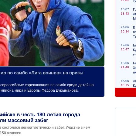
11:40
т
16/07
П
13:43
Д
М
24/06
В
16:34
б
Т
19/06
Б
15:47
К
у
18/06
Б
21:40
3
ир по самбо «Лига воинов» на призы
а
16/06
Д
Всероссийские соревнования по самбо среди детей на
10:15
К
с
чемпиона мира и Европы Федора Дурыманова.
ийске в честь 180-летия города
ли массовый забег
 состоялся легкоатлетический забег. Участие в нем
150 человек.