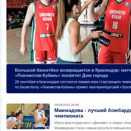
Большой баскетбол возвращается в Краснодар: матч
«Локомотив-Кубань» посвятит Дню города
28 сентября в Краснодаре состоится первая игра стартующего чемп
по баскетболу. «Локомотив-Кубань» примет екатеринбургский «Ура
05/04/2010
20:09
Маммадова - лучший бомбарди
чемпионата
Игрок краснодарского «Динамо» и лидер сб
Маммадова стала самым результативным игр