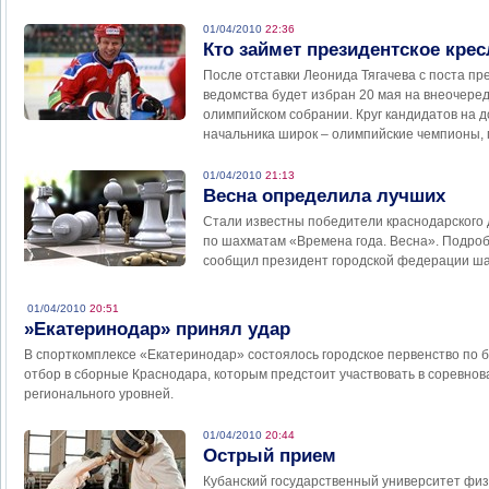
01/04/2010
22:36
Кто займет президентское кре
После отставки Леонида Тягачева с поста пр
ведомства будет избран 20 мая на внеочер
олимпийском собрании. Круг кандидатов на 
начальника широк – олимпийские чемпионы, 
01/04/2010
21:13
Весна определила лучших
Стали известны победители краснодарского
по шахматам «Времена года. Весна». Подроб
сообщил президент городской федерации ша
01/04/2010
20:51
»Екатеринодар» принял удар
В спорткомплексе «Екатеринодар» состоялось городское первенство по бо
отбор в сборные Краснодара, которым предстоит участвовать в соревнов
регионального уровней.
01/04/2010
20:44
Острый прием
Кубанский государственный университет физи