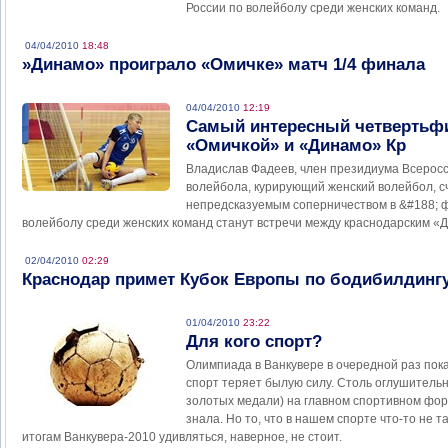
России по волейболу среди женских команд.
04/04/2010
18:48
»Динамо» проиграло «Омичке» матч 1/4 финала
04/04/2010
12:19
Самый интересный четвертьф
«Омичкой» и «Динамо» Кр
Владислав Фадеев, член президиума Всерос
волейбола, курирующий женский волейбол, с
непредсказуемым соперничеством в &#188; 
волейболу среди женских команд станут встречи между краснодарским «Д
02/04/2010
02:29
Краснодар примет Кубок Европы по бодибилдинг
01/04/2010
23:22
Для кого спорт?
Олимпиада в Ванкувере в очередной раз пок
спорт теряет былую силу. Столь оглушительн
золотых медали) на главном спортивном фор
знала. Но то, что в нашем спорте что-то не та
итогам Ванкувера-2010 удивляться, наверное, не стоит.