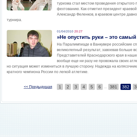
туризма стал местом проведения открытого 
фехтованию. Как отметил президент краево
Александр Феленков, в краевом центре давно
турнира.
01/04/2010
20:27
»Не опустить руки – это самы
На Паралимпиаде в Ванкувере российские с
великолепный результат, завоевав больше вс
Представителей Краснодарского края в наше
вообще еще ни разу не провожала своих атл
но ситуация может измениться в лучшую сторону. Надежда на колясочник
кратного чемпиона России по легкой атлетике.
..
1
2
3
4
5
6
381
382
3
<< Предыдущая