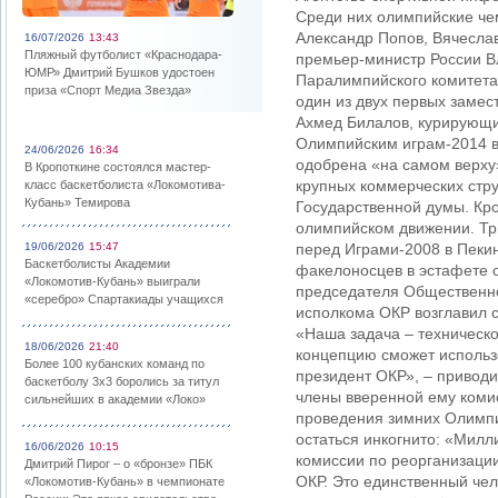
Среди них олимпийские че
Александр Попов, Вячесла
16/07/2026
13:43
Пляжный футболист «Краснодара-
премьер-министр России В
ЮМР» Дмитрий Бушков удостоен
Паралимпийского комитета
приза «Спорт Медиа Звезда»
один из двух первых замес
Ахмед Билалов, курирующи
Олимпийским играм-2014 в 
24/06/2026
16:34
одобрена «на самом верху
В Кропоткине состоялся мастер-
крупных коммерческих стру
класс баскетболиста «Локомотива-
Кубань» Темирова
Государственной думы. Кро
олимпийском движении. Три
19/06/2026
15:47
перед Играми-2008 в Пеки
Баскетболисты Академии
факелоносцев в эстафете 
«Локомотив-Кубань» выиграли
председателя Общественног
«серебро» Спартакиады учащихся
исполкома ОКР возглавил 
«Наша задача – техническ
18/06/2026
21:40
концепцию сможет использ
Более 100 кубанских команд по
президент ОКР», – приводи
баскетболу 3х3 боролись за титул
члены вверенной ему коми
сильнейших в академии «Локо»
проведения зимних Олимпий
остаться инкогнито: «Милл
16/06/2026
10:15
комиссии по реорганизации
Дмитрий Пирог – о «бронзе» ПБК
ОКР. Это единственный чел
«Локомотив-Кубань» в чемпионате