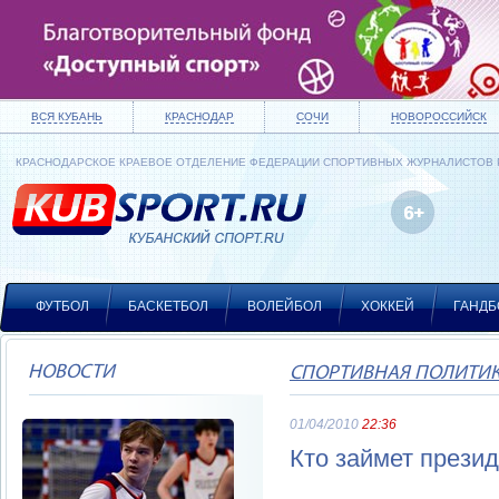
ВСЯ КУБАНЬ
КРАСНОДАР
СОЧИ
НОВОРОССИЙСК
КРАСНОДАРСКОЕ КРАЕВОЕ ОТДЕЛЕНИЕ ФЕДЕРАЦИИ СПОРТИВНЫХ ЖУРНАЛИСТОВ
ФУТБОЛ
БАСКЕТБОЛ
ВОЛЕЙБОЛ
ХОККЕЙ
ГАНДБ
НОВОСТИ
СПОРТИВНАЯ ПОЛИТИ
01/04/2010
22:36
Кто займет прези