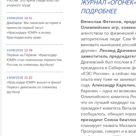
России: Это яркое свидетельство
ЖУРНАЛ «ОГОНЕК
упорного труда
ПОДРОБНЕЕ
15/06/2026
14:11
Вячеслав Фетисов, пред
Джабаров: Мы написали историю и
Олимпийских игр, хоккеи
принесли первый титул
«Краснодару-ЮМР» и всему
агентством по физической 
Краснодарскому краю
авторитетные люди. Сам Фе
виновато нынешнее российс
другим».
Леонид Драчевс
15/06/2026
12:39
Первые на Первом: «Краснодар-
заместитель председате
ЮМР» стал чемпионом первенства
Драчевский был послом в 
России по пляжному футболу!
президента в Сибирском ф
«ЕЭС России», а сейчас я
13/06/2026
21:22
опыта ему тоже не занима
«Краснодар-ЮМР» вышел в финал
года.
Александр Карелин,
Первого дивизиона по пляжному
Карелин – одна из возможн
футболу
Олимпийского комитета Рос
что он лучший кандидат на 
президент комитета Витали
сообщалось, обещал поразм
президент Союза биатло
планирует назвать Михаила
Прохорова, говорят и в во