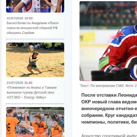
31/07/2026
10:52
Баскетболисты Академии «Локо»
помогли юношеской сборной РФ
обыграть Сербию
21/07/2026
11:40
Текст: По материалам СМИ. Фото: 2
«Пляжники» из Анапы и Тамани
выиграли турнир Детской лиги
После отставки Леонида
«ОТЭКО – Energy Volley»
ОКР новый глава ведомс
внеочередном отчетно
собрании. Круг кандида
чемпионы, политики, б
Агентство спортивной инфо