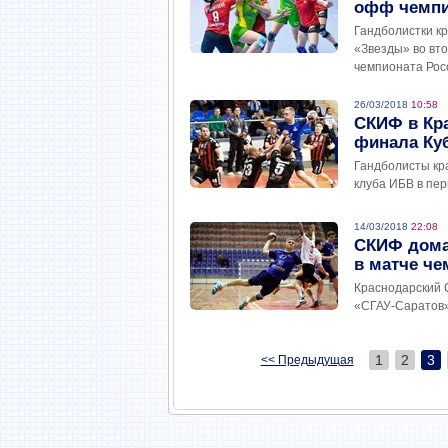
офф чемпи
Гандболистки к
«Звезды» во вт
чемпионата Рос
26/03/2018
10:58
СКИФ в Кра
финала Ку
Гандболисты кр
клуба ИБВ в пе
14/03/2018
22:08
СКИФ дома
в матче че
Краснодарский 
«СГАУ-Саратов» 
1
2
3
<< Предыдущая