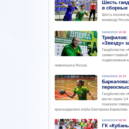
Шесть ган
в сборные
Шесть игроков 
конманду России
04/04/2018
10:36
Трефилов:
«Звезду» з
Гандболистки «К
заявил главный
подмосковным к
чемпионата России.
04/04/2018
10:15
Баркалова:
переосмыс
Гандболистки «
матче серии 1/
показали соверш
краснодарского клуба Екатерина Баркалова.
04/04/2018
09:56
ГК «Кубань