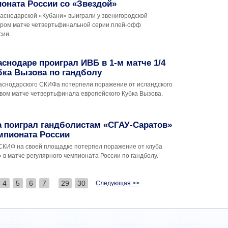
оната России со «Звездой»
раснодарской «Кубани» выиграли у звенигородской
ором матче четвертьфинальной серии плей-офф
сии.
снодаре проиграл ИВБ в 1-м матче 1/4
бка Вызова по гандболу
аснодарского СКИФа потерпели поражение от исландского
рвом матче четвертьфинала европейского Кубка Вызова.
 поиграл гандболистам «СГАУ-Саратов»
мпионата России
СКИФ на своей площадке потерпел поражение от клуба
в матче регулярного чемпионата России по гандболу.
..
4
5
6
7
29
30
Следующая >>