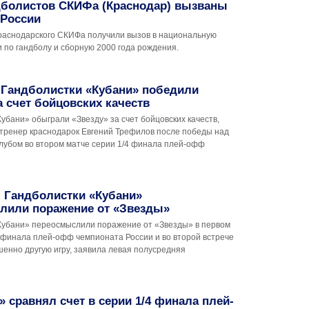
дболистов СКИФа (Краснодар) вызваны
 России
краснодарского СКИФа получили вызов в национальную
 по гандболу и сборную 2000 года рождения.
 Гандболистки «Кубани» победили
а счет бойцовских качеств
убани» обыграли «Звезду» за счет бойцовских качеств,
 тренер краснодарок Евгений Трефилов после победы над
лубом во втором матче серии 1/4 финала плей-офф
 Гандболистки «Кубани»
лили поражение от «Звезды»
Кубани» переосмыслили поражение от «Звезды» в первом
4 финала плей-офф чемпионата России и во второй встрече
енно другую игру, заявила левая полусредняя
» сравнял счет в серии 1/4 финала плей-