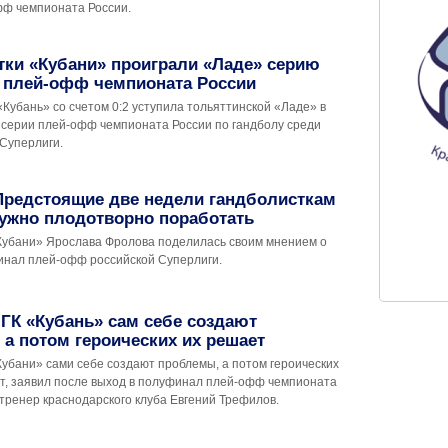
ф чемпионата России.
тки «Кубани» проиграли «Ладе» серию
а плей-офф чемпионата России
Кубань» со счетом 0:2 уступила тольяттинской «Ладе» в
серии плей-офф чемпионата России по гандболу среди
 Суперлиги.
Предстоящие две недели гандболисткам
нужно плодотворно поработать
Кубани» Ярослава Фролова поделилась своим мнением о
инал плей-офф российской Суперлиги.
ГК «Кубань» сам себе создают
а потом героических их решает
Кубани» сами себе создают проблемы, а потом героических
т, заявил после выход в полуфинал плей-офф чемпионата
тренер краснодарского клуба Евгений Трефилов.