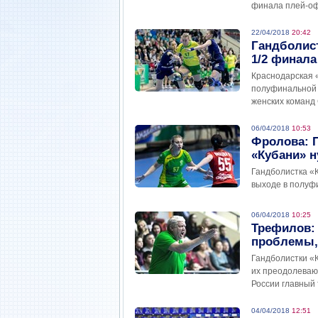
финала плей-оф
22/04/2018
20:42
Гандболис
1/2 финал
Краснодарская «
полуфинальной 
женских команд
06/04/2018
10:53
Фролова: 
«Кубани» 
Гандболистка «
выходе в полуф
06/04/2018
10:25
Трефилов: 
проблемы, 
Гандболистки «
их преодолеваю
России главный 
04/04/2018
12:51