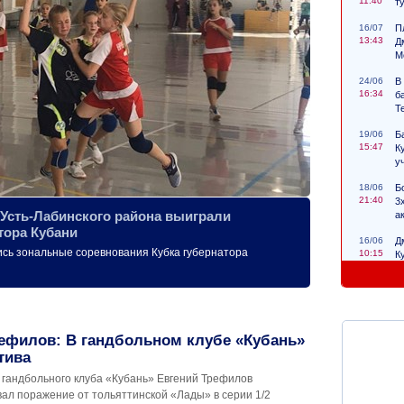
11:40
т
16/07
П
13:43
Д
М
24/06
В
16:34
б
Т
19/06
Б
15:47
К
у
18/06
Б
21:40
3
 Усть-Лабинского района выиграли
а
тора Кубани
16/06
Д
ись зональные соревнования Кубка губернатора
10:15
К
с
ефилов: В гандбольном клубе «Кубань»
тива
 гандбольного клуба «Кубань» Евгений Трефилов
ал поражение от тольяттинской «Лады» в серии 1/2