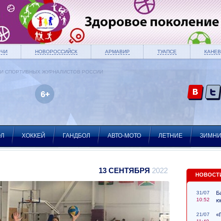
ОЧИ
НОВОРОССИЙСК
АРМАВИР
ТУАПСЕ
КАНЕВ
ИИ СПОРТИВНЫХ ЖУРНАЛИСТОВ РОССИИ
ОЛ
ХОККЕЙ
ГАНДБОЛ
АВТО-МОТО
ЛЕТНИЕ
ЗИМН
13 СЕНТЯБРЯ
2022
НОВОСТ
31/07
Б
10:52
ю
21/07
«