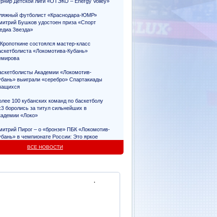
урнир Детской лиги «ОТЭКО – Energy Volley»
ляжный футболист «Краснодара-ЮМР»
митрий Бушков удостоен приза «Спорт
едиа Звезда»
 Кропоткине состоялся мастер-класс
аскетболиста «Локомотива-Кубань»
емирова
аскетболисты Академии «Локомотив-
убань» выиграли «серебро» Спартакиады
чащихся
олее 100 кубанских команд по баскетболу
х3 боролись за титул сильнейших в
кадемии «Локо»
митрий Пирог – о «бронзе» ПБК «Локомотив-
убань» в чемпионате России: Это яркое
видетельство упорного труда
ВСЕ НОВОСТИ