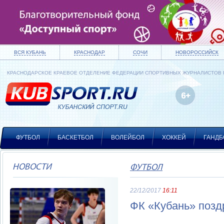
ВСЯ КУБАНЬ
КРАСНОДАР
СОЧИ
НОВОРОССИЙСК
КРАСНОДАРСКОЕ КРАЕВОЕ ОТДЕЛЕНИЕ ФЕДЕРАЦИИ СПОРТИВНЫХ ЖУРНАЛИСТОВ
ФУТБОЛ
БАСКЕТБОЛ
ВОЛЕЙБОЛ
ХОККЕЙ
ГАНДБ
НОВОСТИ
ФУТБОЛ
22/12/2017
16:11
ФК «Кубань» позд