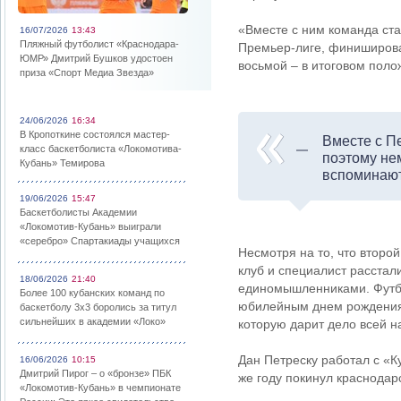
«Вместе с ним команда ст
16/07/2026
13:43
Пляжный футболист «Краснодара-
Премьер-лиге, финиширова
ЮМР» Дмитрий Бушков удостоен
восьмой – в итоговом поло
приза «Спорт Медиа Звезда»
24/06/2026
16:34
В Кропоткине состоялся мастер-
Вместе с П
класс баскетболиста «Локомотива-
поэтому не
Кубань» Темирова
вспоминают
19/06/2026
15:47
Баскетболисты Академии
«Локомотив-Кубань» выиграли
«серебро» Спартакиады учащихся
Несмотря на то, что второ
клуб и специалист расстал
18/06/2026
21:40
единомышленниками. Футбо
Более 100 кубанских команд по
юбилейным днем рождения и
баскетболу 3х3 боролись за титул
сильнейших в академии «Локо»
которую дарит дело всей н
Дан Петреску работал с «Ку
16/06/2026
10:15
Дмитрий Пирог – о «бронзе» ПБК
же году покинул краснодарс
«Локомотив-Кубань» в чемпионате