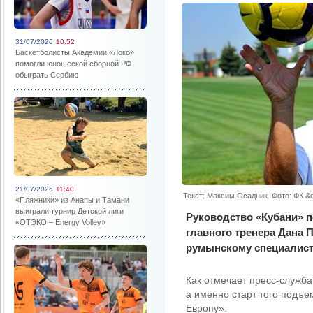
31/07/2026
10:52
Баскетболисты Академии «Локо»
помогли юношеской сборной РФ
обыграть Сербию
21/07/2026
11:40
Текст: Максим Осадник. Фото: ФК &q
«Пляжники» из Анапы и Тамани
выиграли турнир Детской лиги
Руководство «Кубани» 
«ОТЭКО – Energy Volley»
главного тренера Дана П
румынскому специалисту
Как отмечает пресс-служба
а именно старт того подъе
Европу».