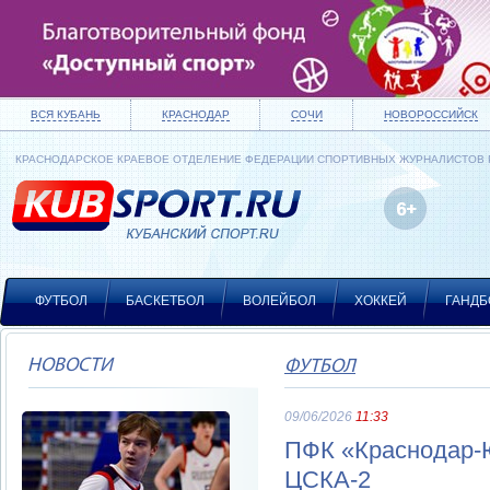
ВСЯ КУБАНЬ
КРАСНОДАР
СОЧИ
НОВОРОССИЙСК
КРАСНОДАРСКОЕ КРАЕВОЕ ОТДЕЛЕНИЕ ФЕДЕРАЦИИ СПОРТИВНЫХ ЖУРНАЛИСТОВ
ФУТБОЛ
БАСКЕТБОЛ
ВОЛЕЙБОЛ
ХОККЕЙ
ГАНДБ
НОВОСТИ
ФУТБОЛ
09/06/2026
11:33
ПФК «Краснодар-Ю
ЦСКА-2