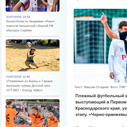
31/07/2026
10:52
Баскетболисты Академии «Локо»
помогли юношеской сборной РФ
обыграть Сербию
21/07/2026
11:40
«Пляжники» из Анапы и Тамани
выиграли турнир Детской лиги
Текст: Максим Осадник. Фото: ПФК 
«ОТЭКО – Energy Volley»
Пляжный футбольный к
выступающий в Первом 
Краснодарского края, у
этапу. «Черно-оранжевы