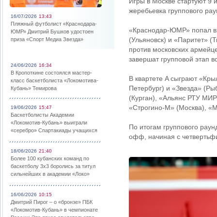
Игры в Москве стартуют 9
жеребьевка группового рау
16/07/2026
13:43
Пляжный футболист «Краснодара-
«Краснодар-ЮМР» попал в 
ЮМР» Дмитрий Бушков удостоен
(Ульяновск) и «Паритет» (
приза «Спорт Медиа Звезда»
против московских армейцев
завершат групповой этап в
24/06/2026
16:34
В Кропоткине состоялся мастер-
В квартете A сыграют «Кры
класс баскетболиста «Локомотива-
Петербург) и «Звезда» (Ры
Кубань» Темирова
(Курган), «Альянс РТУ МИ
«Строгино-М» (Москва), «М
19/06/2026
15:47
Баскетболисты Академии
«Локомотив-Кубань» выиграли
По итогам группового раун
«серебро» Спартакиады учащихся
офф, начиная с четвертьф
18/06/2026
21:40
Более 100 кубанских команд по
баскетболу 3х3 боролись за титул
сильнейших в академии «Локо»
16/06/2026
10:15
Дмитрий Пирог – о «бронзе» ПБК
«Локомотив-Кубань» в чемпионате