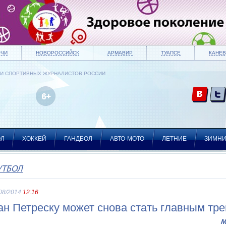
ОЧИ
НОВОРОССИЙСК
АРМАВИР
ТУАПСЕ
КАНЕВ
ИИ СПОРТИВНЫХ ЖУРНАЛИСТОВ РОССИИ
ОЛ
ХОККЕЙ
ГАНДБОЛ
АВТО-МОТО
ЛЕТНИЕ
ЗИМН
УТБОЛ
08/2014
12:16
ан Петреску может снова стать главным тр
М