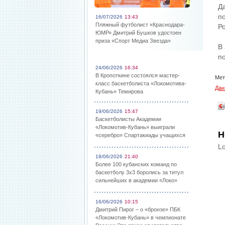
Д
п
16/07/2026
13:43
Пляжный футболист «Краснодара-
Р
ЮМР» Дмитрий Бушков удостоен
приза «Спорт Медиа Звезда»
В
п
24/06/2026
16:34
В Кропоткине состоялся мастер-
Мет
класс баскетболиста «Локомотива-
Дан
Кубань» Темирова
19/06/2026
15:47
Баскетболисты Академии
«Локомотив-Кубань» выиграли
Н
«серебро» Спартакиады учащихся
Lo
18/06/2026
21:40
Более 100 кубанских команд по
баскетболу 3х3 боролись за титул
сильнейших в академии «Локо»
16/06/2026
10:15
Дмитрий Пирог – о «бронзе» ПБК
«Локомотив-Кубань» в чемпионате