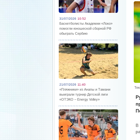
31/07/2026
10:52
Баскетболисты Академии «Локо»
помогли юношеской сборной РФ
обыграть Сербию
21/07/2026
11:40
Тек
«Пляжники» из Анапы и Тамани
выиграли турнир Детской лиги
Р
«ОТЭКО – Energy Volley»
п
П
В
р