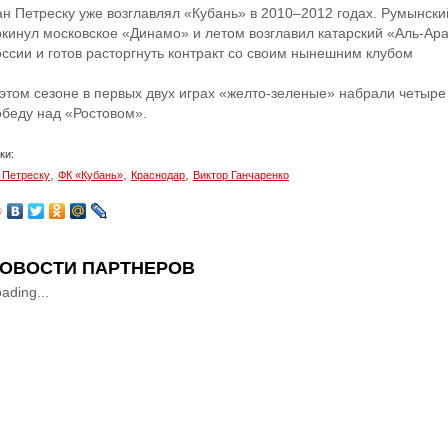
ан Петреску уже возглавлял «Кубань» в 2010–2012 годах. Румынски
окинул московское «Динамо» и летом возглавил катарский «Аль-Ара
оссии и готов расторгнуть контракт со своим нынешним клубом
 этом сезоне в первых двух играх «желто-зеленые» набрали четыре
обеду над «Ростовом».
ки:
,
,
,
 Петреску
ФК «Кубань»
Краснодар
Виктор Ганчаренко
ОВОСТИ ПАРТНЕРОВ
ading...