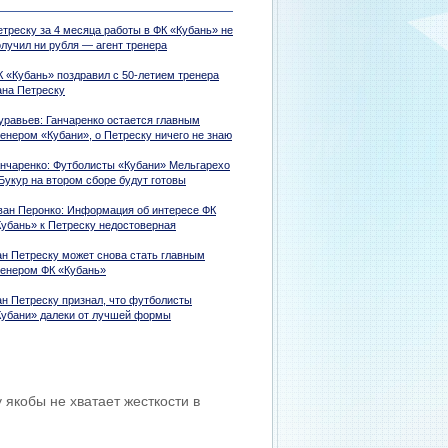
етреску за 4 месяца работы в ФК «Кубань» не
олучил ни рубля — агент тренера
К «Кубань» поздравил с 50-летием тренера
ана Петреску
уравьев: Ганчаренко остается главным
ренером «Кубани», о Петреску ничего не знаю
анчаренко: Футболисты «Кубани» Мельгарехо
Букур на втором сборе будут готовы
ван Перонко: Информация об интересе ФК
Кубань» к Петреску недостоверная
ан Петреску может снова стать главным
ренером ФК «Кубань»
ан Петреску признал, что футболисты
Кубани» далеки от лучшей формы
 якобы не хватает жесткости в