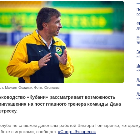
П
п
Ф
Д
М
т
Г
и 
И
«
Д
т
ст: Максим Осадник. Фото: Югополис
Д
уководство «Кубани» рассматривает возможность
«
риглашения на пост главного тренера команды Дана
етреску.
 клубе не слишком довольны работой Виктора Гончаренко, которому
аботе с игроками, сообщает
«Спорт-Экспресс»
.