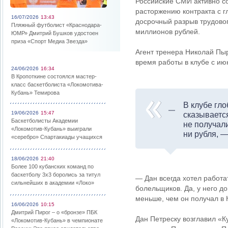
Российские СМИ активно с
расторжению контракта с г
16/07/2026
13:43
досрочный разрыв трудово
Пляжный футболист «Краснодара-
миллионов рублей.
ЮМР» Дмитрий Бушков удостоен
приза «Спорт Медиа Звезда»
Агент тренера Николай Пыр
время работы в клубе с ию
24/06/2026
16:34
В Кропоткине состоялся мастер-
класс баскетболиста «Локомотива-
Кубань» Темирова
В клубе гл
19/06/2026
15:47
сказывается
Баскетболисты Академии
не получал
«Локомотив-Кубань» выиграли
ни рубля, 
«серебро» Спартакиады учащихся
18/06/2026
21:40
Более 100 кубанских команд по
баскетболу 3х3 боролись за титул
— Дан всегда хотел работат
сильнейших в академии «Локо»
болельщиков. Да, у него д
меньше, чем он получал в К
16/06/2026
10:15
Дмитрий Пирог – о «бронзе» ПБК
Дан Петреску возглавил «К
«Локомотив-Кубань» в чемпионате