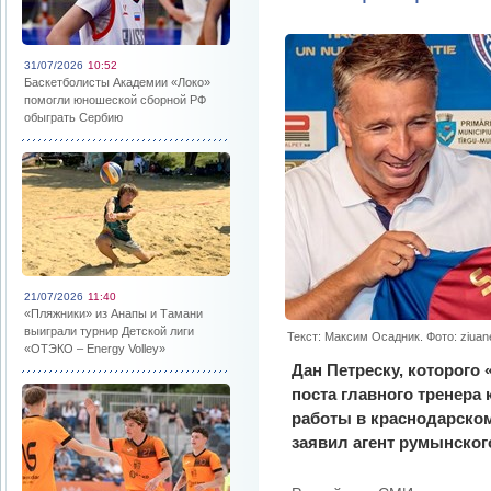
31/07/2026
10:52
Баскетболисты Академии «Локо»
помогли юношеской сборной РФ
обыграть Сербию
21/07/2026
11:40
«Пляжники» из Анапы и Тамани
выиграли турнир Детской лиги
Текст: Максим Осадник. Фото: ziuan
«ОТЭКО – Energy Volley»
Дан Петреску, которого 
поста главного тренера
работы в краснодарском
заявил агент румынског