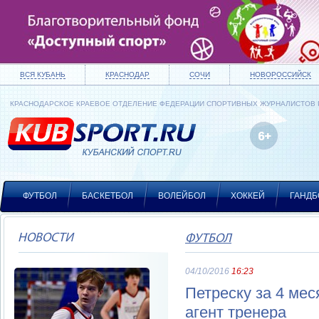
ВСЯ КУБАНЬ
КРАСНОДАР
СОЧИ
НОВОРОССИЙСК
КРАСНОДАРСКОЕ КРАЕВОЕ ОТДЕЛЕНИЕ ФЕДЕРАЦИИ СПОРТИВНЫХ ЖУРНАЛИСТОВ
ФУТБОЛ
БАСКЕТБОЛ
ВОЛЕЙБОЛ
ХОККЕЙ
ГАНДБ
НОВОСТИ
ФУТБОЛ
04/10/2016
16:23
Петреску за 4 ме
агент тренера