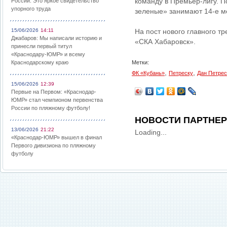
команду в Премьер-лигу. П
России: Это яркое свидетельство
упорного труда
зеленые» занимают 14-е ме
15/06/2026
14:11
На пост нового главного т
Джабаров: Мы написали историю и
«СКА Хабаровск».
принесли первый титул
«Краснодару-ЮМР» и всему
Краснодарскому краю
Метки:
,
,
ФК «Кубань»
Петреску
Дан Петрес
15/06/2026
12:39
Первые на Первом: «Краснодар-
ЮМР» стал чемпионом первенства
России по пляжному футболу!
НОВОСТИ ПАРТНЕ
13/06/2026
21:22
Loading...
«Краснодар-ЮМР» вышел в финал
Первого дивизиона по пляжному
футболу