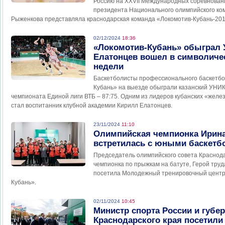
Россию на XXVII Международных соревнован
президента Национального олимпийского ко
Рыженкова представляла краснодарская команда «Локомотив-Кубань-201
02/12/2024
18:36
«Локомотив-Кубань» обыграл 
Елатонцев вошел в символич
недели
Баскетболисты профессионального баскетбо
Кубань» на выезде обыграли казанский УНИК
чемпионата Единой лиги ВТБ – 87:75. Одним из лидеров кубанских «желе
стал воспитанник клубной академии Кирилл Елатонцев.
23/11/2024
11:10
Олимпийская чемпионка Ирина
встретилась с юными баскетб
Председатель олимпийского совета Краснода
чемпионка по прыжкам на батуте, Герой тру
посетила Молодежный тренировочный центр 
Кубань».
02/11/2024
10:45
Министр спорта России и губе
Краснодарского края посетил