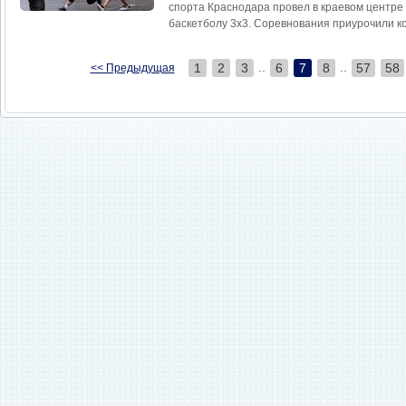
спорта Краснодара провел в краевом центре
баскетболу 3х3. Соревнования приурочили ко
..
..
1
2
3
6
7
8
57
58
<< Предыдущая