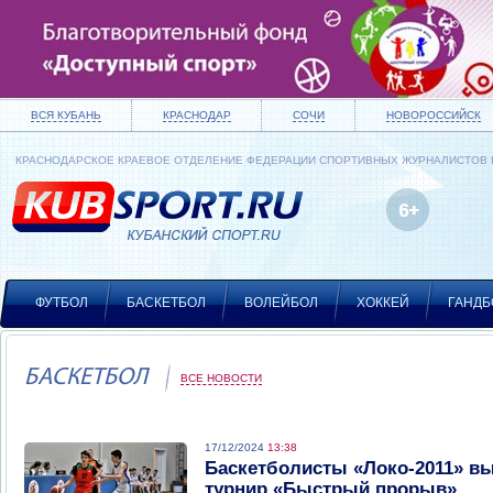
ВСЯ КУБАНЬ
КРАСНОДАР
СОЧИ
НОВОРОССИЙСК
КРАСНОДАРСКОЕ КРАЕВОЕ ОТДЕЛЕНИЕ ФЕДЕРАЦИИ СПОРТИВНЫХ ЖУРНАЛИСТОВ
ФУТБОЛ
БАСКЕТБОЛ
ВОЛЕЙБОЛ
ХОККЕЙ
ГАНДБ
БАСКЕТБОЛ
ВСЕ НОВОСТИ
17/12/2024
13:38
Баскетболисты «Локо-2011» в
турнир «Быстрый прорыв»