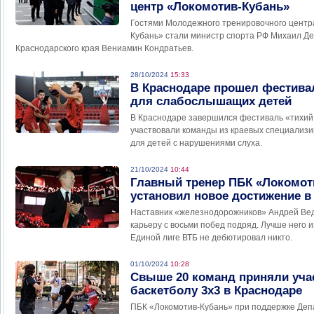
центр «Локомотив-Кубань»
Гостями Молодежного тренировочного центра
Кубань» стали министр спорта РФ Михаил Де
Краснодарского края Вениамин Кондратьев.
28/10/2024
15:33
В Краснодаре прошел фестива
для слабослышащих детей
В Краснодаре завершился фестиваль «тихий!
участвовали команды из краевых специализ
для детей с нарушениями слуха.
21/10/2024
10:44
Главный тренер ПБК «Локомот
установил новое достижение в
Наставник «железнодорожников» Андрей Ве
карьеру с восьми побед подряд. Лучше него и
Единой лиге ВТБ не дебютировал никто.
01/10/2024
10:28
Свыше 20 команд приняли учас
баскетболу 3х3 в Краснодаре
ПБК «Локомотив-Кубань» при поддержке Деп