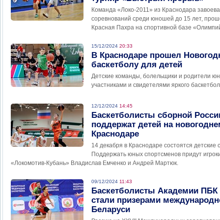
Команда «Локо-2011» из Краснодара завоева
соревнований среди юношей до 15 лет, прош
Красная Пахра на спортивной базе «Олимпи
15/12/2024
20:33
В Краснодаре прошел Новогод
баскетболу для детей
Детские команды, болельщики и родители юн
участниками и свидетелями яркого баскетбо
12/12/2024
14:45
Баскетболисты сборной Росси
поддержат детей на новогодне
Краснодаре
14 декабря в Краснодаре состоятся детские 
Поддержать юных спортсменов придут игроки
«Локомотив-Кубань» Владислав Емченко и Андрей Мартюк.
09/12/2024
11:43
Баскетболисты Академии ПБК
стали призерами международно
Беларуси