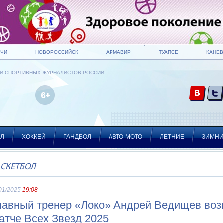
ОЧИ
НОВОРОССИЙСК
АРМАВИР
ТУАПСЕ
КАНЕВ
ИИ СПОРТИВНЫХ ЖУРНАЛИСТОВ РОССИИ
ОЛ
ХОККЕЙ
ГАНДБОЛ
АВТО-МОТО
ЛЕТНИЕ
ЗИМН
АСКЕТБОЛ
01/2025
19:08
лавный тренер «Локо» Андрей Ведищев воз
атче Всех Звезд 2025