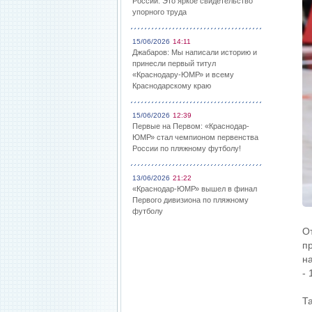
России: Это яркое свидетельство
упорного труда
15/06/2026
14:11
Джабаров: Мы написали историю и
принесли первый титул
«Краснодару-ЮМР» и всему
Краснодарскому краю
15/06/2026
12:39
Первые на Первом: «Краснодар-
ЮМР» стал чемпионом первенства
России по пляжному футболу!
13/06/2026
21:22
«Краснодар-ЮМР» вышел в финал
Первого дивизиона по пляжному
футболу
О
п
н
- 
Т