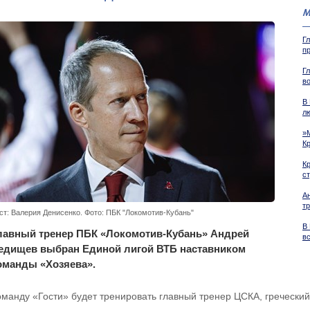
М
Г
п
Г
в
В
л
»
К
К
с
А
тр
ст: Валерия Денисенко. Фото: ПБК "Локомотив-Кубань"
В
лавный тренер ПБК «Локомотив-Кубань» Андрей
вс
едищев выбран Единой лигой ВТБ наставником
оманды «Хозяева».
оманду «Гости» будет тренировать главный тренер ЦСКА, гречески