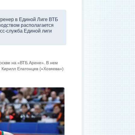
тренер в Единой Лиге ВТБ
водством располагается
есс-служба Единой лиги
оскве на «ВТБ Арене». В нем
, Кирилл Елатонцев («Хозяева»)