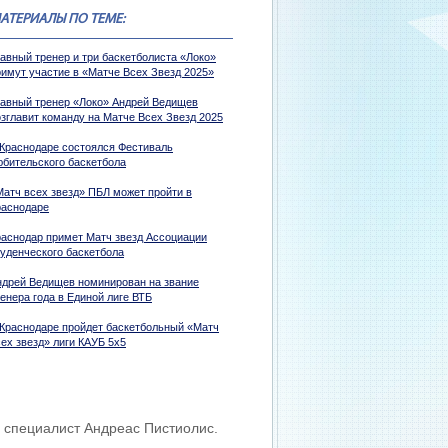
АТЕРИАЛЫ ПО ТЕМЕ:
лавный тренер и три баскетболиста «Локо»
римут участие в «Матче Всех Звезд 2025»
лавный тренер «Локо» Андрей Ведищев
озглавит команду на Матче Всех Звезд 2025
 Краснодаре состоялся Фестиваль
юбительского баскетбола
Матч всех звезд» ПБЛ может пройти в
раснодаре
раснодар примет Матч звезд Ассоциации
туденческого баскетбола
ндрей Ведищев номинирован на звание
енера года в Единой лиге ВТБ
 Краснодаре пройдет баскетбольный «Матч
ех звезд» лиги КАУБ 5х5
й специалист Андреас Пистиолис.