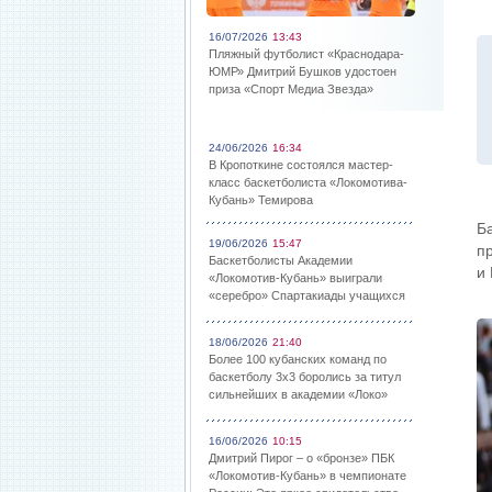
16/07/2026
13:43
Пляжный футболист «Краснодара-
ЮМР» Дмитрий Бушков удостоен
приза «Спорт Медиа Звезда»
24/06/2026
16:34
В Кропоткине состоялся мастер-
класс баскетболиста «Локомотива-
Кубань» Темирова
Б
19/06/2026
15:47
п
Баскетболисты Академии
и
«Локомотив-Кубань» выиграли
«серебро» Спартакиады учащихся
18/06/2026
21:40
Более 100 кубанских команд по
баскетболу 3х3 боролись за титул
сильнейших в академии «Локо»
16/06/2026
10:15
Дмитрий Пирог – о «бронзе» ПБК
«Локомотив-Кубань» в чемпионате