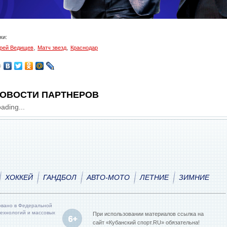
ки:
,
,
рей Ведищев
Матч звезд
Краснодар
ОВОСТИ ПАРТНЕРОВ
ading...
ХОККЕЙ
ГАНДБОЛ
АВТО-МОТО
ЛЕТНИЕ
ЗИМНИЕ
овано в Федеральной
технологий и массовых
При использовании материалов ссылка на
сайт «Кубанский спорт.RU» обязательна!