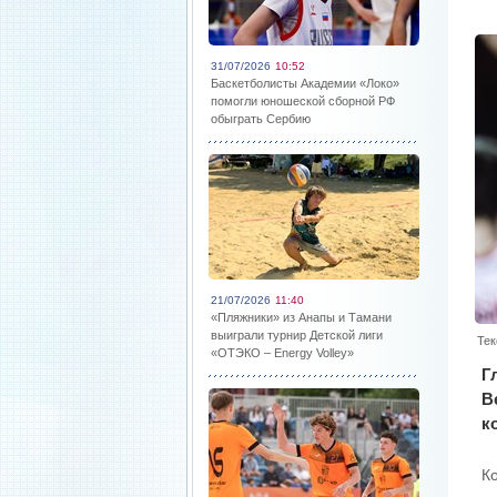
31/07/2026
10:52
Баскетболисты Академии «Локо»
помогли юношеской сборной РФ
обыграть Сербию
21/07/2026
11:40
«Пляжники» из Анапы и Тамани
выиграли турнир Детской лиги
Тек
«ОТЭКО – Energy Volley»
Г
В
к
К