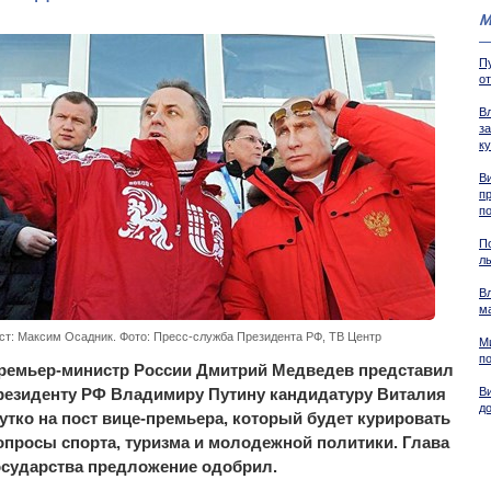
М
П
о
В
з
к
Ви
п
п
П
л
В
м
ст: Максим Осадник. Фото: Пресс-служба Президента РФ, ТВ Центр
М
п
ремьер-министр России Дмитрий Медведев представил
резиденту РФ Владимиру Путину кандидатуру Виталия
В
д
утко на пост вице-премьера, который будет курировать
опросы спорта, туризма и молодежной политики. Глава
осударства предложение одобрил.