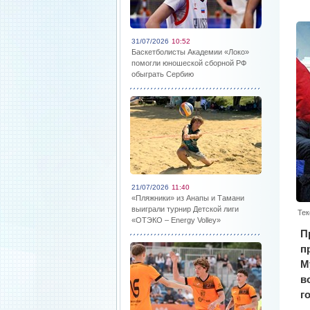
31/07/2026
10:52
Баскетболисты Академии «Локо»
помогли юношеской сборной РФ
обыграть Сербию
21/07/2026
11:40
«Пляжники» из Анапы и Тамани
выиграли турнир Детской лиги
Тек
«ОТЭКО – Energy Volley»
П
п
М
в
г