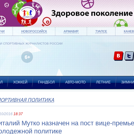
ОЧИ
НОВОРОССИЙСК
АРМАВИР
ТУАПСЕ
КАНЕВ
ИИ СПОРТИВНЫХ ЖУРНАЛИСТОВ РОССИИ
ОЛ
ХОККЕЙ
ГАНДБОЛ
АВТО-МОТО
ЛЕТНИЕ
ЗИМН
ПОРТИВНАЯ ПОЛИТИКА
10/2016
18:37
италий Мутко назначен на пост вице-премьер
олодежной политике