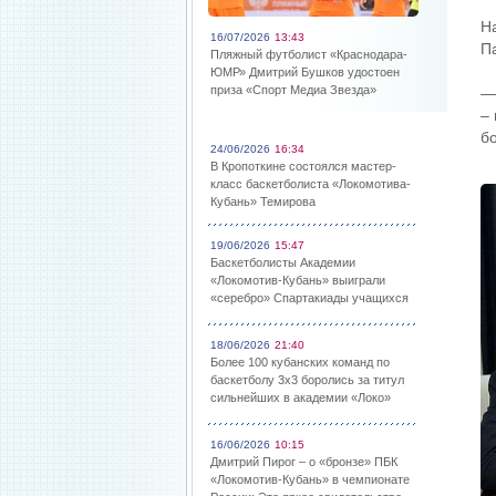
Н
16/07/2026
13:43
П
Пляжный футболист «Краснодара-
ЮМР» Дмитрий Бушков удостоен
приза «Спорт Медиа Звезда»
—
–
б
24/06/2026
16:34
В Кропоткине состоялся мастер-
класс баскетболиста «Локомотива-
Кубань» Темирова
19/06/2026
15:47
Баскетболисты Академии
«Локомотив-Кубань» выиграли
«серебро» Спартакиады учащихся
18/06/2026
21:40
Более 100 кубанских команд по
баскетболу 3х3 боролись за титул
сильнейших в академии «Локо»
16/06/2026
10:15
Дмитрий Пирог – о «бронзе» ПБК
«Локомотив-Кубань» в чемпионате