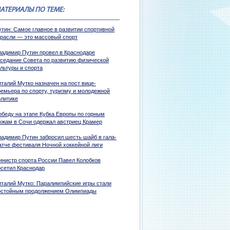
АТЕРИАЛЫ ПО ТЕМЕ:
утин: Самое главное в развитии спортивной
трасли — это массовый спорт
ладимир Путин провел в Краснодаре
аседание Совета по развитию физической
ультуры и спорта
талий Мутко назначен на пост вице-
ремьера по спорту, туризму и молодежной
олитике
обеду на этапе Кубка Европы по горным
ыжам в Сочи одержал австриец Крамер
ладимир Путин забросил шесть шайб в гала-
атче фестиваля Ночной хоккейной лиги
инистр спорта России Павел Колобков
осетил Краснодар
италий Мутко: Паралимпийские игры стали
остойным продолжением Олимпиады