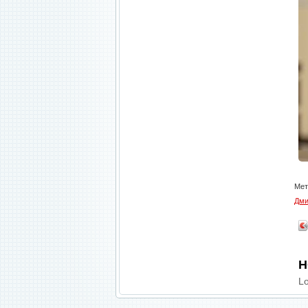
Мет
Дми
Н
Lo