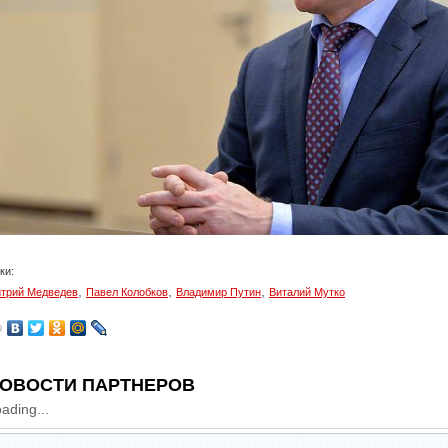
ки:
,
,
,
трий Медведев
Павел Колобков
Владимир Путин
Виталий Мутко
ОВОСТИ ПАРТНЕРОВ
ading...