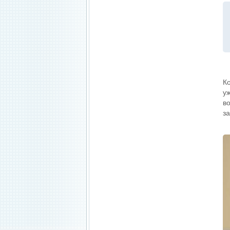
К
у
в
з