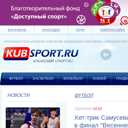
ВСЯ КУБАНЬ
КРАСНОДАР
СОЧИ
НОВОРОССИЙСК
КРАСНОДАРСКОЕ КРАЕВОЕ ОТДЕЛЕНИЕ ФЕДЕРАЦИИ СПОРТИВНЫХ ЖУРНАЛИСТОВ
ФУТБОЛ
БАСКЕТБОЛ
ВОЛЕЙБОЛ
ХОККЕЙ
ГАНДБ
НОВОСТИ
ФУТБОЛ
19/04/2025
14:52
Хет-трик Самусев
в финал "Весенне