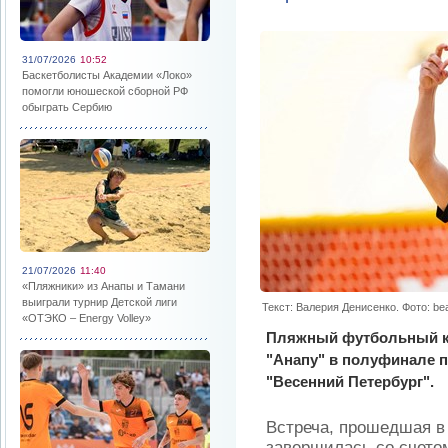
31/07/2026
10:52
Баскетболисты Академии «Локо»
помогли юношеской сборной РФ
обыграть Сербию
21/07/2026
11:40
«Пляжники» из Анапы и Тамани
выиграли турнир Детской лиги
Текст: Валерия Денисенко. Фото: be
«ОТЭКО – Energy Volley»
Пляжный футбольный к
"Анапу" в полуфинале п
"Весенний Петербург".
Встреча, прошедшая в 
завершилась со счетом 7