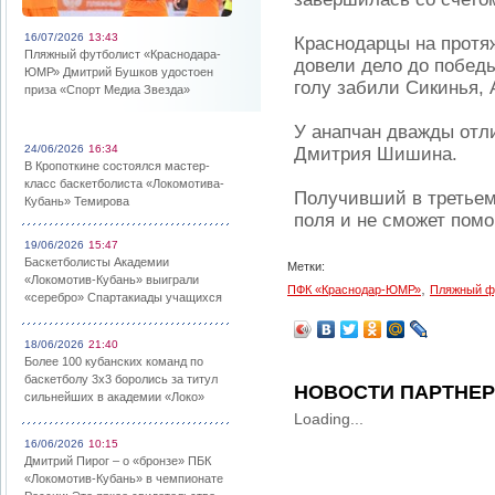
16/07/2026
13:43
Краснодарцы на протяж
Пляжный футболист «Краснодара-
довели дело до побед
ЮМР» Дмитрий Бушков удостоен
голу забили Сикинья, 
приза «Спорт Медиа Звезда»
У анапчан дважды отл
24/06/2026
16:34
Дмитрия Шишина.
В Кропоткине состоялся мастер-
класс баскетболиста «Локомотива-
Получивший в третьем
Кубань» Темирова
поля и не сможет помо
19/06/2026
15:47
Баскетболисты Академии
Метки:
«Локомотив-Кубань» выиграли
,
ПФК «Краснодар-ЮМР»
Пляжный ф
«серебро» Спартакиады учащихся
18/06/2026
21:40
Более 100 кубанских команд по
баскетболу 3х3 боролись за титул
НОВОСТИ ПАРТНЕ
сильнейших в академии «Локо»
Loading...
16/06/2026
10:15
Дмитрий Пирог – о «бронзе» ПБК
«Локомотив-Кубань» в чемпионате