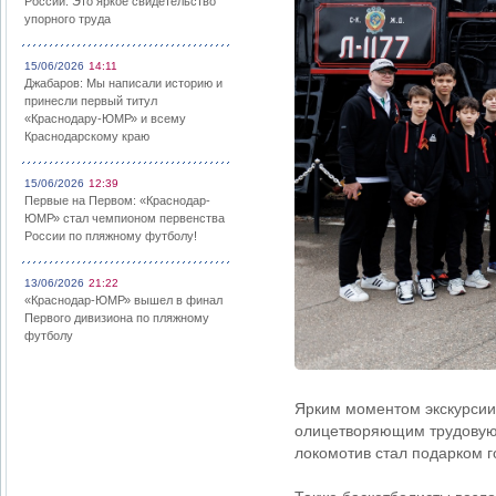
России: Это яркое свидетельство
упорного труда
15/06/2026
14:11
Джабаров: Мы написали историю и
принесли первый титул
«Краснодару-ЮМР» и всему
Краснодарскому краю
15/06/2026
12:39
Первые на Первом: «Краснодар-
ЮМР» стал чемпионом первенства
России по пляжному футболу!
13/06/2026
21:22
«Краснодар-ЮМР» вышел в финал
Первого дивизиона по пляжному
футболу
Ярким моментом экскурсии
олицетворяющим трудовую 
локомотив стал подарком г