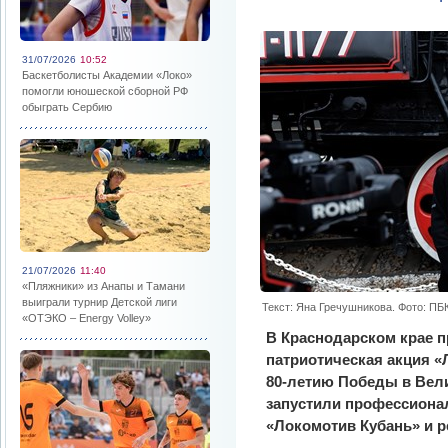
31/07/2026
10:52
Баскетболисты Академии «Локо»
помогли юношеской сборной РФ
обыграть Сербию
21/07/2026
11:40
«Пляжники» из Анапы и Тамани
выиграли турнир Детской лиги
Текст: Яна Гречушникова. Фото: ПБ
«ОТЭКО – Energy Volley»
В Краснодарском крае 
патриотическая акция «
80-летию Победы в Вел
запустили профессиона
«Локомотив Кубань» и р