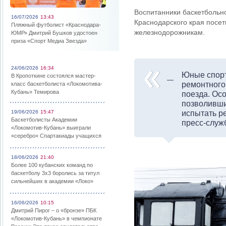
Воспитанники баскетбольн
16/07/2026
13:43
Краснодарского края посет
Пляжный футболист «Краснодара-
железнодорожникам.
ЮМР» Дмитрий Бушков удостоен
приза «Спорт Медиа Звезда»
24/06/2026
16:34
Юные спорт
В Кропоткине состоялся мастер-
ремонтного
класс баскетболиста «Локомотива-
Кубань» Темирова
поезда. Ос
позволивши
19/06/2026
15:47
испытать р
Баскетболисты Академии
пресс-служ
«Локомотив-Кубань» выиграли
«серебро» Спартакиады учащихся
18/06/2026
21:40
Более 100 кубанских команд по
баскетболу 3х3 боролись за титул
сильнейших в академии «Локо»
16/06/2026
10:15
Дмитрий Пирог – о «бронзе» ПБК
«Локомотив-Кубань» в чемпионате