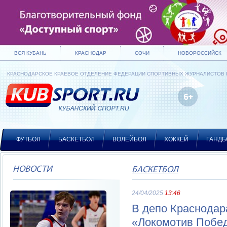
ВСЯ КУБАНЬ
КРАСНОДАР
СОЧИ
НОВОРОССИЙСК
КРАСНОДАРСКОЕ КРАЕВОЕ ОТДЕЛЕНИЕ ФЕДЕРАЦИИ СПОРТИВНЫХ ЖУРНАЛИСТОВ
ФУТБОЛ
БАСКЕТБОЛ
ВОЛЕЙБОЛ
ХОККЕЙ
ГАНДБ
НОВОСТИ
БАСКЕТБОЛ
24/04/2025
13:46
В депо Краснодар
«Локомотив Побе