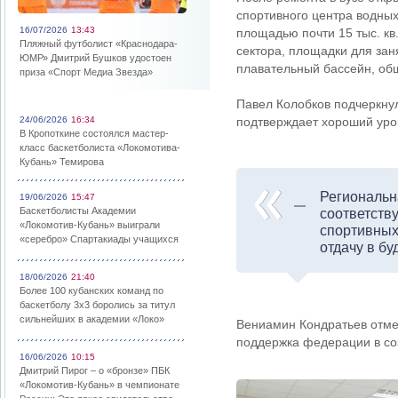
спортивного центра водных
16/07/2026
13:43
площадью почти 15 тыс. кв
Пляжный футболист «Краснодара-
сектора, площадки для зан
ЮМР» Дмитрий Бушков удостоен
плавательный бассейн, об
приза «Спорт Медиа Звезда»
Павел Колобков подчеркнул,
24/06/2026
16:34
подтверждает хороший уров
В Кропоткине состоялся мастер-
класс баскетболиста «Локомотива-
Кубань» Темирова
Региональн
19/06/2026
15:47
Баскетболисты Академии
соответств
«Локомотив-Кубань» выиграли
спортивных
«серебро» Спартакиады учащихся
отдачу в бу
18/06/2026
21:40
Более 100 кубанских команд по
баскетболу 3х3 боролись за титул
сильнейших в академии «Локо»
Вениамин Кондратьев отмет
поддержка федерации в со
16/06/2026
10:15
Дмитрий Пирог – о «бронзе» ПБК
«Локомотив-Кубань» в чемпионате