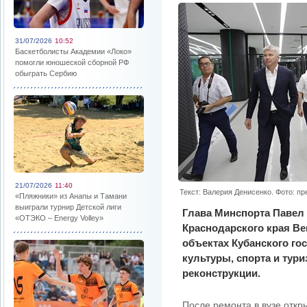
31/07/2026
10:52
Баскетболисты Академии «Локо»
помогли юношеской сборной РФ
обыграть Сербию
21/07/2026
11:40
Текст: Валерия Денисенко. Фото: п
«Пляжники» из Анапы и Тамани
выиграли турнир Детской лиги
Глава Минспорта Павел 
«ОТЭКО – Energy Volley»
Краснодарского края В
объектах Кубанского го
культуры, спорта и тур
реконструкции.
После ремонта в вузе откр