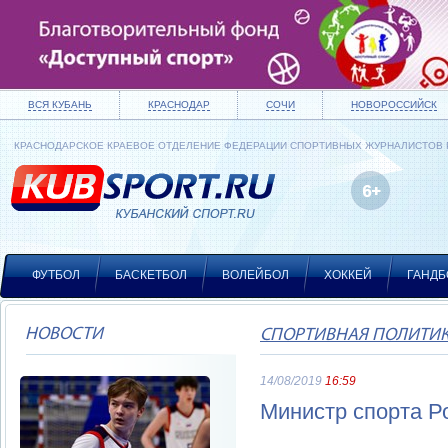
ВСЯ КУБАНЬ
КРАСНОДАР
СОЧИ
НОВОРОССИЙСК
КРАСНОДАРСКОЕ КРАЕВОЕ ОТДЕЛЕНИЕ ФЕДЕРАЦИИ СПОРТИВНЫХ ЖУРНАЛИСТОВ
ФУТБОЛ
БАСКЕТБОЛ
ВОЛЕЙБОЛ
ХОККЕЙ
ГАНДБ
НОВОСТИ
СПОРТИВНАЯ ПОЛИТИ
14/08/2019
16:59
Министр спорта Р