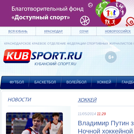
ВСЯ КУБАНЬ
КРАСНОДАР
СОЧИ
НОВОРОССИЙСК
КРАСНОДАРСКОЕ КРАЕВОЕ ОТДЕЛЕНИЕ ФЕДЕРАЦИИ СПОРТИВНЫХ ЖУРНАЛИСТОВ
ФУТБОЛ
БАСКЕТБОЛ
ВОЛЕЙБОЛ
ХОККЕЙ
ГАНДБ
НОВОСТИ
ХОККЕЙ
11/05/2014
11:29
Владимир Путин з
Ночной хоккейной