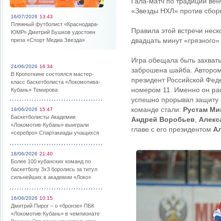
Гала-матч по традиции ве
«Звезды НХЛ» против сбор
16/07/2026
13:43
Пляжный футболист «Краснодара-
Правила этой встречи неск
ЮМР» Дмитрий Бушков удостоен
двадцать минут «грязного
приза «Спорт Медиа Звезда»
Игра обещала быть захват
24/06/2026
16:34
заброшена шайба. Автором 
В Кропоткине состоялся мастер-
президент Российской Фе
класс баскетболиста «Локомотива-
номером 11. Именно он ра
Кубань» Темирова
успешно прорывал защиту 
команде стали:
Рустам Ми
19/06/2026
15:47
Баскетболисты Академии
Андрей Воробьев
,
Алекс
«Локомотив-Кубань» выиграли
главе с его президентом
А
«серебро» Спартакиады учащихся
18/06/2026
21:40
Более 100 кубанских команд по
баскетболу 3х3 боролись за титул
сильнейших в академии «Локо»
16/06/2026
10:15
Дмитрий Пирог – о «бронзе» ПБК
«Локомотив-Кубань» в чемпионате