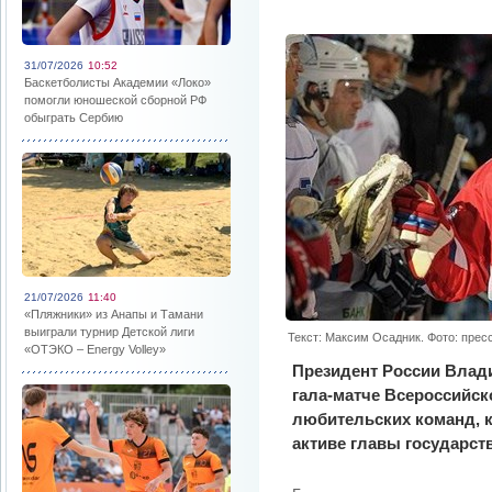
31/07/2026
10:52
Баскетболисты Академии «Локо»
помогли юношеской сборной РФ
обыграть Сербию
21/07/2026
11:40
«Пляжники» из Анапы и Тамани
выиграли турнир Детской лиги
Текст: Максим Осадник. Фото: прес
«ОТЭКО – Energy Volley»
Президент России Влади
гала-матче Всероссийск
любительских команд, 
активе главы государст