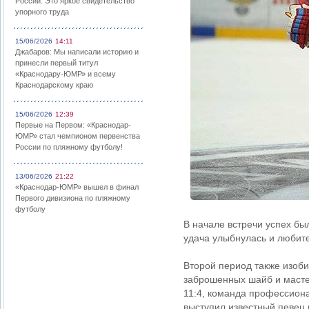
России: Это яркое свидетельство
упорного труда
15/06/2026
14:11
Джабаров: Мы написали историю и
принесли первый титул
«Краснодару-ЮМР» и всему
Краснодарскому краю
15/06/2026
12:39
Первые на Первом: «Краснодар-
ЮМР» стал чемпионом первенства
России по пляжному футболу!
13/06/2026
21:22
«Краснодар-ЮМР» вышел в финал
Первого дивизиона по пляжному
футболу
В начале встречи успех бы
удача улыбнулась и любите
Второй период также изоб
заброшенных шайб и масте
11:4, команда профессион
выступил известный певец