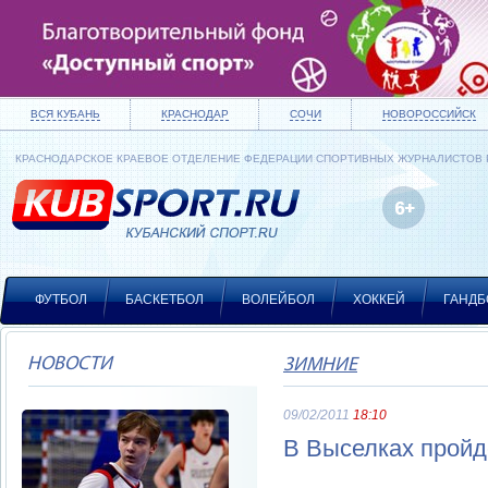
ВСЯ КУБАНЬ
КРАСНОДАР
СОЧИ
НОВОРОССИЙСК
КРАСНОДАРСКОЕ КРАЕВОЕ ОТДЕЛЕНИЕ ФЕДЕРАЦИИ СПОРТИВНЫХ ЖУРНАЛИСТОВ
ФУТБОЛ
БАСКЕТБОЛ
ВОЛЕЙБОЛ
ХОККЕЙ
ГАНДБ
НОВОСТИ
ЗИМНИЕ
09/02/2011
18:10
В Выселках пройд