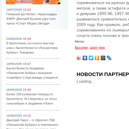
соревноваться на разных д
метров, а также эстафета 
16/07/2026
13:43
и девушки 1995-96, 1997-9
Пляжный футболист «Краснодара-
развиваться сравнительно 
ЮМР» Дмитрий Бушков удостоен
приза «Спорт Медиа Звезда»
2009 году. Как правило, р
соревнованиях по лыжеролл
спорта очень похожи и тре
24/06/2026
16:34
Метки:
В Кропоткине состоялся мастер-
,
Выселки
шорт-трек
класс баскетболиста «Локомотива-
Кубань» Темирова
19/06/2026
15:47
Баскетболисты Академии
«Локомотив-Кубань» выиграли
НОВОСТИ ПАРТНЕ
«серебро» Спартакиады учащихся
Loading...
18/06/2026
21:40
Более 100 кубанских команд по
баскетболу 3х3 боролись за титул
сильнейших в академии «Локо»
16/06/2026
10:15
Дмитрий Пирог – о «бронзе» ПБК
«Локомотив-Кубань» в чемпионате