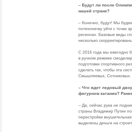
– Будут ли после Олимп
нашей стране?
– Конечно, будут! Мы будем
потихонечку уйти с точки з
регионах. Базовые виды сп
несколько скорректированы
С 2016 года мы ежегодно б
в ручном режиме смоделир
подготовки спортивного рез
сделать так, чтобы эта си
Смышляевых, Сотниковых.
– Что ждет ледовый двор
фигурном катании? Ране
– Да, сейчас рука не подн
страны Владимир Путин по
перестройки внушительная.
выделены деньги на строит