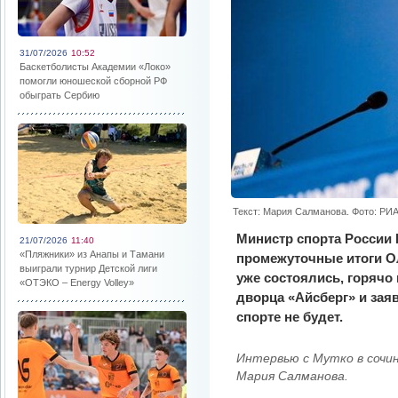
31/07/2026
10:52
Баскетболисты Академии «Локо»
помогли юношеской сборной РФ
обыграть Сербию
Текст: Мария Салманова. Фото: РИ
Министр спорта России
21/07/2026
11:40
«Пляжники» из Анапы и Тамани
промежуточные итоги О
выиграли турнир Детской лиги
уже состоялись, горячо
«ОТЭКО – Energy Volley»
дворца «Айсберг» и зая
спорте не будет.
Интервью с Мутко в сочи
Мария Салманова.