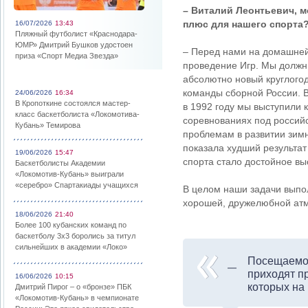
– Виталий Леонтьевич, м
плюс для нашего спорта
16/07/2026
13:43
Пляжный футболист «Краснодара-
ЮМР» Дмитрий Бушков удостоен
– Перед нами на домашней
приза «Спорт Медиа Звезда»
проведение Игр. Мы должны
абсолютно новый круглого
команды сборной России. В
24/06/2026
16:34
В Кропоткине состоялся мастер-
в 1992 году мы выступили 
класс баскетболиста «Локомотива-
соревнованиях под российс
Кубань» Темирова
проблемам в развитии зимн
показала худший результат
19/06/2026
15:47
спорта стало достойное в
Баскетболисты Академии
«Локомотив-Кубань» выиграли
«серебро» Спартакиады учащихся
В целом наши задачи выпо
хорошей, дружелюбной ат
18/06/2026
21:40
Более 100 кубанских команд по
баскетболу 3х3 боролись за титул
сильнейших в академии «Локо»
Посещаемос
приходят п
16/06/2026
10:15
которых на
Дмитрий Пирог – о «бронзе» ПБК
«Локомотив-Кубань» в чемпионате