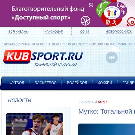
ВСЯ КУБАНЬ
КРАСНОДАР
СОЧИ
НОВОРОССИЙСК
КРАСНОДАРСКОЕ КРАЕВОЕ ОТДЕЛЕНИЕ ФЕДЕРАЦИИ СПОРТИВНЫХ ЖУРНАЛИСТОВ
ФУТБОЛ
БАСКЕТБОЛ
ВОЛЕЙБОЛ
ХОККЕЙ
ГАНДБ
НОВОСТИ
22/02/2014
00:57
Мутко: Тотальной