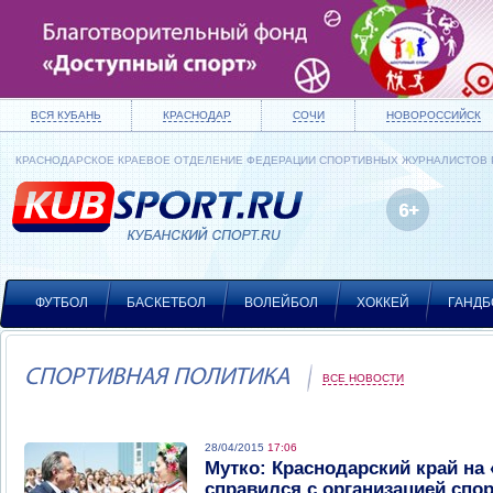
ВСЯ КУБАНЬ
КРАСНОДАР
СОЧИ
НОВОРОССИЙСК
КРАСНОДАРСКОЕ КРАЕВОЕ ОТДЕЛЕНИЕ ФЕДЕРАЦИИ СПОРТИВНЫХ ЖУРНАЛИСТОВ
ФУТБОЛ
БАСКЕТБОЛ
ВОЛЕЙБОЛ
ХОККЕЙ
ГАНДБ
СПОРТИВНАЯ ПОЛИТИКА
ВСЕ НОВОСТИ
28/04/2015
17:06
Мутко: Краснодарский край на
справился с организацией сп