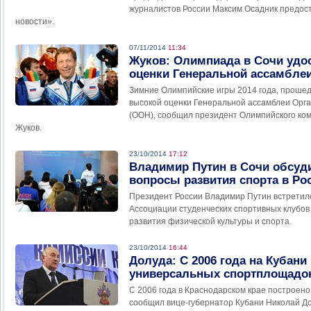
журналистов России Максим Осадник предост
новости».
07/11/2014
11:34
Жуков: Олимпиада в Сочи удо
оценки Генеральной ассамбле
Зимние Олимпийские игры 2014 года, проше
высокой оценки Генеральной ассамблеи Орг
(ООН), сообщил президент Олимпийского ко
Жуков.
23/10/2014
17:12
Владимир Путин в Сочи обсуд
вопросы развития спорта в Ро
Президент России Владимир Путин встретил
Ассоциации студенческих спортивных клубов
развития физической культуры и спорта.
23/10/2014
16:44
Долуда: С 2006 года на Кубани
универсальных спортплощадо
С 2006 года в Краснодарском крае построен
сообщил вице-губернатор Кубани Николай Д