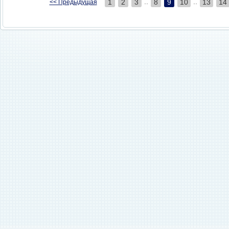
..
..
1
2
3
8
9
10
13
14
<< Предыдущая