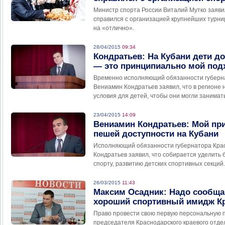
Министр спорта России Виталий Мутко заяви
справился с организацией крупнейших турн
на «отлично».
28/04/2015
09:34
Кондратьев: На Кубани дети д
— это принципиально мой под
Временно исполняющий обязанности губерна
Вениамин Кондратьев заявил, что в регионе 
условия для детей, чтобы они могли занимат
23/04/2015
14:09
Вениамин Кондратьев: Мой при
пешей доступности на Кубани
Исполняющий обязанности губернатора Крас
Кондратьев заявил, что собирается уделить
спорту, развитию детских спортивных секций.
26/03/2015
11:43
Максим Осадник: Надо сообща
хороший спортивный имидж Кр
Право провести свою первую персональную 
председателя Краснодарского краевого отд