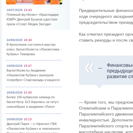
Предварительные финансов
16/07/2026
13:43
Пляжный футболист «Краснодара-
ходе очередного заседани
ЮМР» Дмитрий Бушков удостоен
председательством презид
приза «Спорт Медиа Звезда»
Как отметил президент ор
ставить рекорды и после с
24/06/2026
16:34
В Кропоткине состоялся мастер-
класс баскетболиста «Локомотива-
Кубань» Темирова
Финансовые
19/06/2026
15:47
предыдущим
Баскетболисты Академии
«Локомотив-Кубань» выиграли
развитие с
«серебро» Спартакиады учащихся
18/06/2026
21:40
Более 100 кубанских команд по
— Кроме того, мы предло
баскетболу 3х3 боролись за титул
сильнейших в академии «Локо»
Олимпийским и Паралимпий
Паралимпийского движения
16/06/2026
10:15
инвалидностью. Дополнител
Дмитрий Пирог – о «бронзе» ПБК
Паралимпийского спорта мо
«Локомотив-Кубань» в чемпионате
масштабное наследие, кот