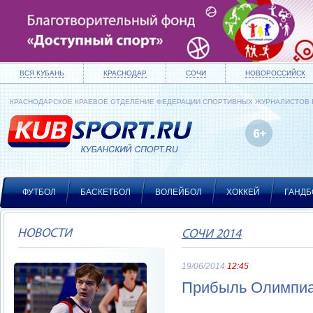
ВСЯ КУБАНЬ
КРАСНОДАР
СОЧИ
НОВОРОССИЙСК
КРАСНОДАРСКОЕ КРАЕВОЕ ОТДЕЛЕНИЕ ФЕДЕРАЦИИ СПОРТИВНЫХ ЖУРНАЛИСТОВ
ФУТБОЛ
БАСКЕТБОЛ
ВОЛЕЙБОЛ
ХОККЕЙ
ГАНДБ
НОВОСТИ
СОЧИ 2014
19/06/2014
12:45
Прибыль Олимпиад