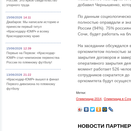
России: Это яркое свидетельство
добавил Чернышенко, котор
упорного труда
По данным социологическог
15/06/2026
14:11
полностью оправдали и зн
Джабаров: Мы написали историю и
принесли первый титул
России (94%). 75% россиян
«Краснодару-ЮМР» и всему
Сочи, будет работать на б
Краснодарскому краю
На заседании обсуждался 
15/06/2026
12:39
оргкомитетом полностью з
Первые на Первом: «Краснодар-
закрытия договоров и заве
ЮМР» стал чемпионом первенства
России по пляжному футболу!
оперативного закрытия де
момент работает 526 челов
сотрудников сократится до 
13/06/2026
21:22
«Краснодар-ЮМР» вышел в финал
оргкомитета будут осущест
Первого дивизиона по пляжному
футболу
Метки:
,
Олимпиада-2014
Олимпиада в Соч
НОВОСТИ ПАРТНЕ