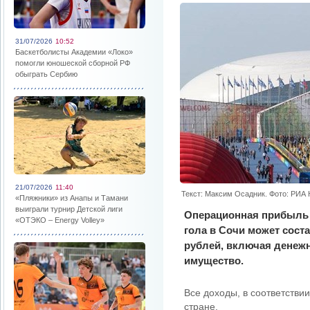
31/07/2026
10:52
Баскетболисты Академии «Локо»
помогли юношеской сборной РФ
обыграть Сербию
21/07/2026
11:40
Текст: Максим Осадник. Фото: РИА
«Пляжники» из Анапы и Тамани
выиграли турнир Детской лиги
Операционная прибыль 
«ОТЭКО – Energy Volley»
гола в Сочи может сост
рублей, включая денеж
имущество.
Все доходы, в соответстви
стране.