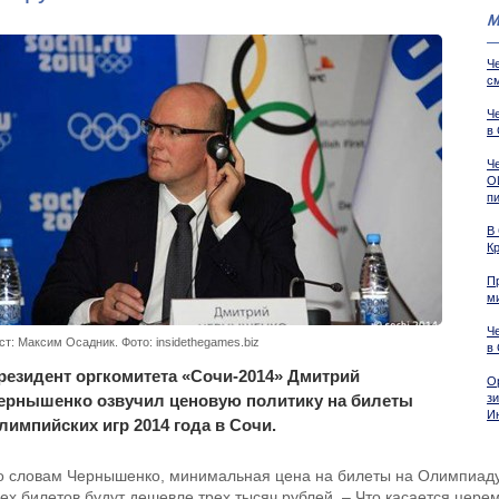
М
Ч
с
Ч
в
Ч
О
п
В
К
П
м
Ч
ст: Максим Осадник. Фото: insidethegames.biz
в 
резидент оргкомитета «Сочи-2014» Дмитрий
О
ернышенко озвучил ценовую политику на билеты
з
И
лимпийских игр 2014 года в Сочи.
о словам Чернышенко, минимальная цена на билеты на Олимпиаду 
сех билетов будут дешевле трех тысяч рублей. – Что касается цере