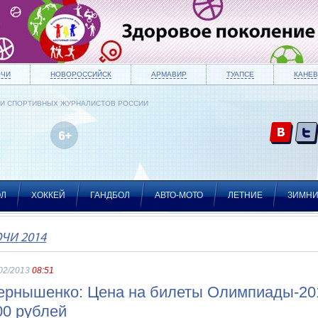
ОЧИ
НОВОРОССИЙСК
АРМАВИР
ТУАПСЕ
КАНЕВ
ИИ СПОРТИВНЫХ ЖУРНАЛИСТОВ РОССИИ
ОЛ
ХОККЕЙ
ГАНДБОЛ
АВТО-МОТО
ЛЕТНИЕ
ЗИМН
ЧИ 2014
02/2013
08:51
ернышенко: Цена на билеты Олимпиады-201
00 рублей