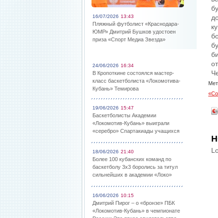
б
16/07/2026
13:43
д
Пляжный футболист «Краснодара-
к
ЮМР» Дмитрий Бушков удостоен
б
приза «Спорт Медиа Звезда»
б
б
о
24/06/2026
16:34
Ч
В Кропоткине состоялся мастер-
класс баскетболиста «Локомотива-
Мет
Кубань» Темирова
«Со
19/06/2026
15:47
Баскетболисты Академии
«Локомотив-Кубань» выиграли
«серебро» Спартакиады учащихся
Н
Lo
18/06/2026
21:40
Более 100 кубанских команд по
баскетболу 3х3 боролись за титул
сильнейших в академии «Локо»
16/06/2026
10:15
Дмитрий Пирог – о «бронзе» ПБК
«Локомотив-Кубань» в чемпионате