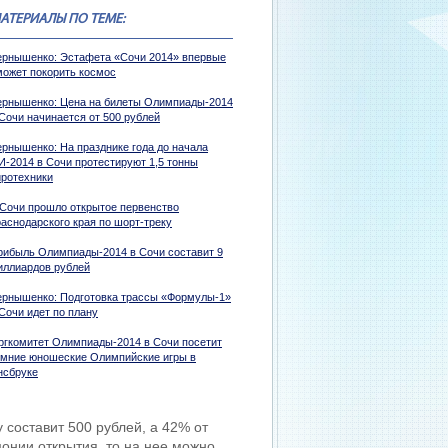
АТЕРИАЛЫ ПО ТЕМЕ:
ернышенко: Эстафета «Сочи 2014» впервые
может покорить космос
ернышенко: Цена на билеты Олимпиады-2014
 Сочи начинается от 500 рублей
ернышенко: На празднике года до начала
И-2014 в Сочи протестируют 1,5 тонны
иротехники
 Сочи прошло открытое первенство
раснодарского края по шорт-треку
рибыль Олимпиады-2014 в Сочи составит 9
иллиардов рублей
ернышенко: Подготовка трассы «Формулы-1»
Сочи идет по плану
ргкомитет Олимпиады-2014 в Сочи посетит
имние юношеские Олимпийские игры в
нсбруке
составит 500 рублей, а 42% от
монии открытия, то на нее можно