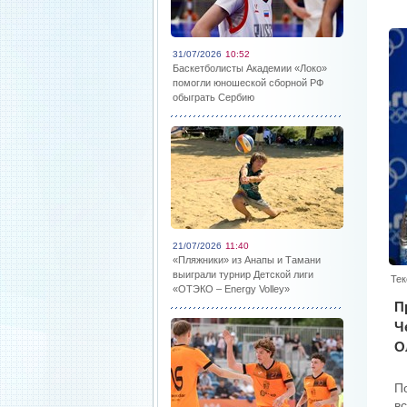
31/07/2026
10:52
Баскетболисты Академии «Локо»
помогли юношеской сборной РФ
обыграть Сербию
21/07/2026
11:40
«Пляжники» из Анапы и Тамани
выиграли турнир Детской лиги
Тек
«ОТЭКО – Energy Volley»
П
Ч
О
П
в