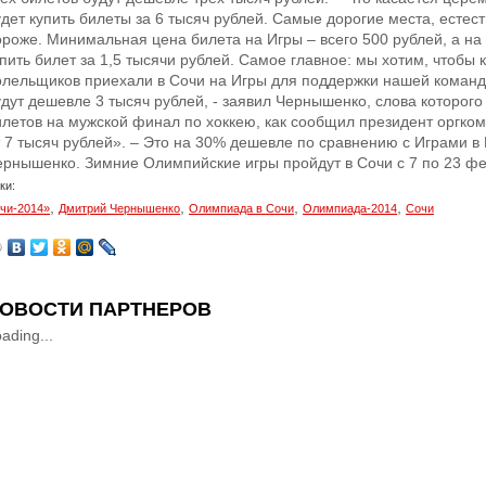
удет купить билеты за 6 тысяч рублей. Самые дорогие места, естес
ороже. Минимальная цена билета на Игры – всего 500 рублей, а н
упить билет за 1,5 тысячи рублей. Самое главное: мы хотим, чтобы
олельщиков приехали в Сочи на Игры для поддержки нашей команды
удут дешевле 3 тысяч рублей, - заявил Чернышенко, слова которог
илетов на мужской финал по хоккею, как сообщил президент оргко
т 7 тысяч рублей». – Это на 30% дешевле по сравнению с Играми в 
ернышенко. Зимние Олимпийские игры пройдут в Сочи с 7 по 23 фе
ки:
,
,
,
,
чи-2014»
Дмитрий Чернышенко
Олимпиада в Сочи
Олимпиада-2014
Сочи
ОВОСТИ ПАРТНЕРОВ
ading...