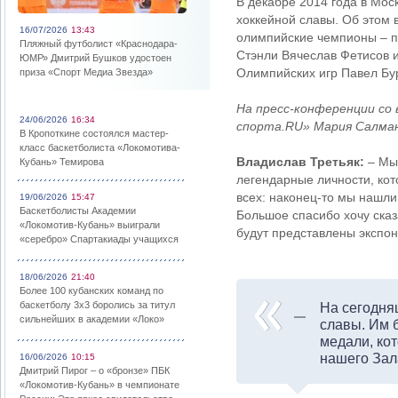
В декабре 2014 года в Мос
хоккейной славы. Об этом 
16/07/2026
13:43
олимпийские чемпионы – п
Пляжный футболист «Краснодара-
Стэнли Вячеслав Фетисов 
ЮМР» Дмитрий Бушков удостоен
Олимпийских игр Павел Бу
приза «Спорт Медиа Звезда»
На пресс-конференции со
24/06/2026
16:34
спорта.RU» Мария Салман
В Кропоткине состоялся мастер-
класс баскетболиста «Локомотива-
Владислав Третьяк:
– Мы 
Кубань» Темирова
легендарные личности, кот
всех: наконец-то мы нашли
19/06/2026
15:47
Баскетболисты Академии
Большое спасибо хочу сказ
«Локомотив-Кубань» выиграли
будут представлены экспон
«серебро» Спартакиады учащихся
18/06/2026
21:40
Более 100 кубанских команд по
баскетболу 3х3 боролись за титул
На сегодня
сильнейших в академии «Локо»
славы. Им 
медали, ко
нашего Зал
16/06/2026
10:15
Дмитрий Пирог – о «бронзе» ПБК
«Локомотив-Кубань» в чемпионате