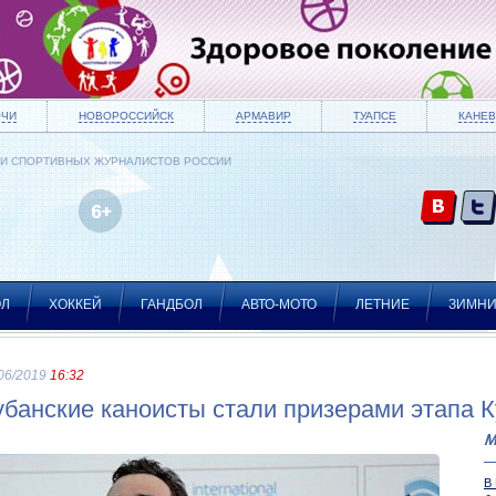
ОЧИ
НОВОРОССИЙСК
АРМАВИР
ТУАПСЕ
КАНЕВ
ИИ СПОРТИВНЫХ ЖУРНАЛИСТОВ РОССИИ
ОЛ
ХОККЕЙ
ГАНДБОЛ
АВТО-МОТО
ЛЕТНИЕ
ЗИМН
06/2019
16:32
убанские каноисты стали призерами этапа 
М
В