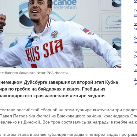
б
К
и
В
н
К
м
К
К
С
н
ст: Валерия Денисенко. Фото: РИА Новости
В
 немецком Дуйсбурге завершился второй этап Кубка
гр
ира по гребле на байдарках и каноэ. Гребцы из
раснодарского края завоевали четыре медали.
 составе российской сборной на этом турнире выступили три предс
 Павел Петров
(на фото)
из Брюховецкого района, краснодарка Ол
валенко из Динской. Все трое состязались за награды в гребле на 
о итогам этапа в активе кубанцев награды в четырех видах програ