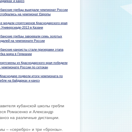
айдарках и каноэ
убанские гребцы выиграли чемпионат России
 отобрались на чемпионат Европы
се медали спортсменов Краснодарского края
а Универсиаде-2013 в Казани
убанские гребцы завоевали семь золотых
едалей на чемпионате России
убанские каноисты стали призерами этапа
убка мира в Германии
портсмены из Краснодарского края победили
а чемпионате России по сетокан
 Краснодаре подвели итоги чемпионата по
ебле на байдарках и каноэ
тавителя кубанской школы гребли
еся Ромасенко и Александр
каноэ на различные дистанции.
ммы – «серебро» и три «бронзы».