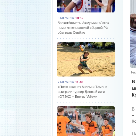
31/07/2026
10:52
Баскетболисты Академии «Локо»
помогли юношеской сборной РФ
обыграть Сербию
Тек
В
21/07/2026
11:40
«Пляжники» из Анапы и Тамани
м
выиграли турнир Детской лиги
К
«ОТЭКО – Energy Volley»
В
–
Ко
П