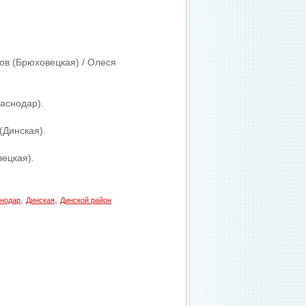
ров (Брюховецкая) / Олеся
раснодар).
(Динская).
вецкая).
,
,
нодар
Динская
Динской район