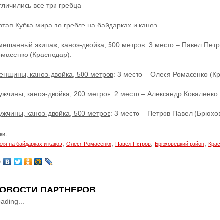
тличились все три гребца.
 этап Кубка мира по гребле на байдарках и каноэ
мешанный экипаж, каноэ-двойка, 500 метров
: 3 место – Павел Пет
омасенко (Краснодар).
енщины, каноэ-двойка, 500 метров
: 3 место – Олеся Ромасенко (К
ужчины, каноэ-двойка, 200 метров:
2 место – Александр Коваленко 
ужчины, каноэ-двойка, 500 метров
: 3 место – Петров Павел (Брюхо
ки:
,
,
,
,
бля на байдарках и каноэ
Олеся Ромасенко
Павел Петров
Брюховецкий район
Крас
ОВОСТИ ПАРТНЕРОВ
ading...