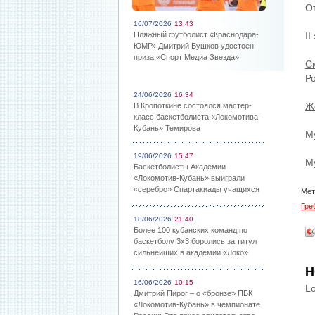
О
16/07/2026
13:43
Пляжный футболист «Краснодара-
II
ЮМР» Дмитрий Бушков удостоен
приза «Спорт Медиа Звезда»
С
Р
24/06/2026
16:34
Ж
В Кропоткине состоялся мастер-
класс баскетболиста «Локомотива-
Кубань» Темирова
М
19/06/2026
15:47
М
Баскетболисты Академии
«Локомотив-Кубань» выиграли
«серебро» Спартакиады учащихся
Мет
Гре
18/06/2026
21:40
Более 100 кубанских команд по
баскетболу 3х3 боролись за титул
сильнейших в академии «Локо»
Н
16/06/2026
10:15
Lo
Дмитрий Пирог – о «бронзе» ПБК
«Локомотив-Кубань» в чемпионате