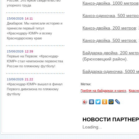
России: Это яркое свидетельство
Каноэ-двойка, 1000 метров
упорного труда
Каноэ-одиночка, 500 метро
15/06/2026
14:11
Джабаров: Мы написали историю и
Каноэ-двойка, 200 метров
:
принесли первый титул
«Краснодару-ЮМР» и всему
Краснодарскому краю
Каноэ-двойка, 500 метров:
15/06/2026
12:39
Байдарка-двойка, 200 метр
Первые на Первом: «Краснодар-
(Брюховецкий район).
ЮМР» стал чемпионом первенства
России по пляжному футболу!
Байдарка-одиночка, 5000 м
13/06/2026
21:22
«Краснодар-ЮМР» вышел в финал
Метки:
Первого дивизиона по пляжному
,
Гребля на байдарках и каноэ
Красн
футболу
НОВОСТИ ПАРТНЕ
Loading...