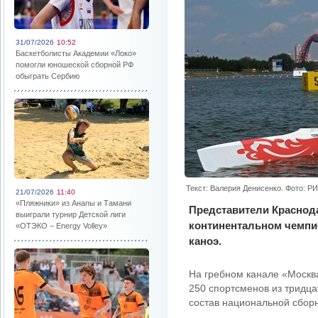
31/07/2026
10:52
Баскетболисты Академии «Локо»
помогли юношеской сборной РФ
обыграть Сербию
Текст: Валерия Денисенко. Фото: Р
21/07/2026
11:40
«Пляжники» из Анапы и Тамани
Представители Краснода
выиграли турнир Детской лиги
континентальном чемпио
«ОТЭКО – Energy Volley»
каноэ.
На гребном канале «Москва
250 спортсменов из тридца
состав национальной сбор