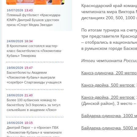
Краснодарский край команд
16/07/2026
13:43
чемпионата мира Виктора 
Пляжный футболист «Краснодара-
дистанциях 200, 500, 1000 
ЮМР» Дмитрий Бушков удостоен
приза «Спорт Медиа Звезда»
По итогам турнира на счету
три представителя Красно
24/06/2026
16:34
– отобрались в национальн
В Кропоткине состоялся мастер-
в румынском городе Басков
класс баскетболиста «Локомотива-
Кубань» Темирова
Итоги чемпионата Росси
19/06/2026
15:47
Каноэ-одиночка, 200 метро
Баскетболисты Академии
«Локомотив-Кубань» выиграли
«серебро» Спартакиады учащихся
Каноэ-двойка, 500 метров:
18/06/2026
21:40
Каноэ-двойка, 200 метров:
Более 100 кубанских команд по
(Динской район), 3 место 
баскетболу 3х3 боролись за титул
сильнейших в академии «Локо»
Байдарка-одиночка, 1000 м
16/06/2026
10:15
Байдарка-одиночка, 5000 м
Дмитрий Пирог – о «бронзе» ПБК
«Локомотив-Кубань» в чемпионате