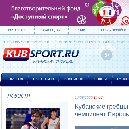
ВСЯ КУБАНЬ
КРАСНОДАР
СОЧИ
НОВОРОССИЙСК
КРАСНОДАРСКОЕ КРАЕВОЕ ОТДЕЛЕНИЕ ФЕДЕРАЦИИ СПОРТИВНЫХ ЖУРНАЛИСТОВ
ФУТБОЛ
БАСКЕТБОЛ
ВОЛЕЙБОЛ
ХОККЕЙ
ГАНДБ
НОВОСТИ
17/08/2020
14:06
Кубанские гребцы
чемпионат Европ