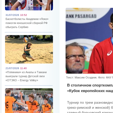
31/07/2026
10:52
Баскетболисты Академии «Локо»
помогли юношеской сборной РФ
обыграть Сербию
21/07/2026
11:40
«Пляжники» из Анапы и Тамани
выиграли турнир Детской лиги
Текст: Максим Осадник. Фото: ФА
«ОТЭКО – Energy Volley»
В столичном спорткомп
«Кубок европейских нац
Турнир по трем разновидн
греко-римской и женской) 
главный борцовский коман