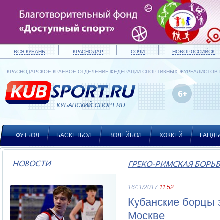
ВСЯ КУБАНЬ
КРАСНОДАР
СОЧИ
НОВОРОССИЙСК
КРАСНОДАРСКОЕ КРАЕВОЕ ОТДЕЛЕНИЕ ФЕДЕРАЦИИ СПОРТИВНЫХ ЖУРНАЛИСТОВ
ФУТБОЛ
БАСКЕТБОЛ
ВОЛЕЙБОЛ
ХОККЕЙ
ГАНДБ
НОВОСТИ
ГРЕКО-РИМСКАЯ БОРЬ
16/11/2017
11:52
Кубанские борцы 
Москве