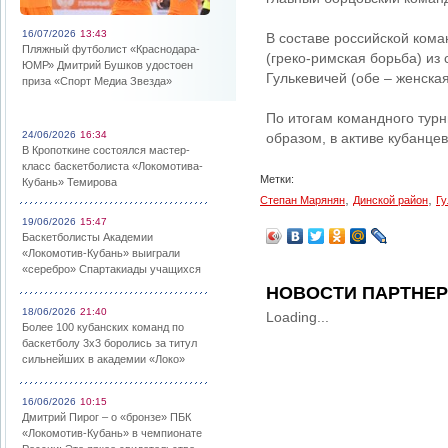
16/07/2026
13:43
В составе российской кома
Пляжный футболист «Краснодара-
(греко-римская борьба) из
ЮМР» Дмитрий Бушков удостоен
Гулькевичей (обе – женская
приза «Спорт Медиа Звезда»
По итогам командного турн
24/06/2026
16:34
образом, в активе кубанце
В Кропоткине состоялся мастер-
класс баскетболиста «Локомотива-
Метки:
Кубань» Темирова
,
,
Степан Марянян
Динской район
Гу
19/06/2026
15:47
Баскетболисты Академии
«Локомотив-Кубань» выиграли
«серебро» Спартакиады учащихся
НОВОСТИ ПАРТНЕ
18/06/2026
21:40
Loading...
Более 100 кубанских команд по
баскетболу 3х3 боролись за титул
сильнейших в академии «Локо»
16/06/2026
10:15
Дмитрий Пирог – о «бронзе» ПБК
«Локомотив-Кубань» в чемпионате