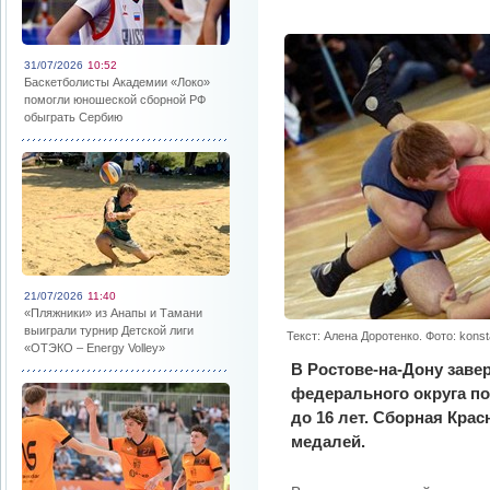
31/07/2026
10:52
Баскетболисты Академии «Локо»
помогли юношеской сборной РФ
обыграть Сербию
21/07/2026
11:40
«Пляжники» из Анапы и Тамани
выиграли турнир Детской лиги
Текст: Алена Доротенко. Фото: konst
«ОТЭКО – Energy Volley»
В Ростове-на-Дону зав
федерального округа п
до 16 лет. Сборная Крас
медалей.