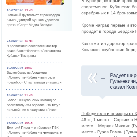
В турнире, который проход
спортсменов. Кубанские бо
16/07/2026
13:43
серебряных и 14 бронзовы
Пляжный футболист «Краснодара-
ЮМР» Дмитрий Бушков удостоен
Кроме наград первые и вто
приза «Спорт Медиа Звезда»
пройдет в городе Бердске 
24/06/2026
16:34
Как отметил директор крае
В Кропоткине состоялся мастер-
Козляков, «кубанские борц
класс баскетболиста «Локомотива-
Кубань» Темирова
19/06/2026
15:47
Баскетболисты Академии
Радует шир
«Локомотив-Кубань» выиграли
Гулькевичи
«серебро» Спартакиады учащихся
сказал Козл
18/06/2026
21:40
Более 100 кубанских команд по
баскетболу 3х3 боролись за титул
сильнейших в академии «Локо»
Победители и призеры от К
46 кг; 1 место – Саркисян Н
16/06/2026
10:15
место – Мордик Михаил (Гул
Дмитрий Пирог – о «бронзе» ПБК
место - Гуров Роман (Гульке
«Локомотив-Кубань» в чемпионате