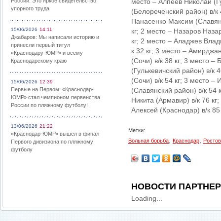
России: Это яркое свидетельство
место – Алпеев Николай (Гу
упорного труда
(Белореченский район) в/к 
Панасенко Максим (Славянск
15/06/2026
14:11
кг; 2 место – Назаров Наза
Джабаров: Мы написали историю и
кг; 2 место – Аладжев Влад
принесли первый титул
к 32 кг; 3 место – Амирджа
«Краснодару-ЮМР» и всему
(Сочи) в/к 38 кг; 3 место –
Краснодарскому краю
(Гулькевичский район) в/к 4
(Сочи) в/к 54 кг; 3 место –
15/06/2026
12:39
Первые на Первом: «Краснодар-
(Славянский район) в/к 54 
ЮМР» стал чемпионом первенства
Никита (Армавир) в/к 76 кг
России по пляжному футболу!
Алексей (Краснодар) в/к 85
13/06/2026
21:22
Метки:
«Краснодар-ЮМР» вышел в финал
,
,
Вольная борьба
Краснодар
Ростов
Первого дивизиона по пляжному
футболу
НОВОСТИ ПАРТНЕ
Loading...