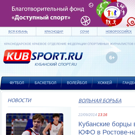
ВСЯ КУБАНЬ
КРАСНОДАР
СОЧИ
НОВОРОССИЙСК
КРАСНОДАРСКОЕ КРАЕВОЕ ОТДЕЛЕНИЕ ФЕДЕРАЦИИ СПОРТИВНЫХ ЖУРНАЛИСТОВ
ФУТБОЛ
БАСКЕТБОЛ
ВОЛЕЙБОЛ
ХОККЕЙ
ГАНДБ
НОВОСТИ
ВОЛЬНАЯ БОРЬБА
22/09/2014
13:16
Кубанские борцы 
ЮФО в Ростове-н