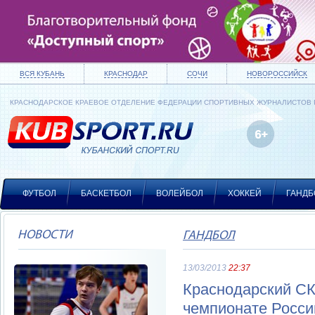
ВСЯ КУБАНЬ
КРАСНОДАР
СОЧИ
НОВОРОССИЙСК
КРАСНОДАРСКОЕ КРАЕВОЕ ОТДЕЛЕНИЕ ФЕДЕРАЦИИ СПОРТИВНЫХ ЖУРНАЛИСТОВ
ФУТБОЛ
БАСКЕТБОЛ
ВОЛЕЙБОЛ
ХОККЕЙ
ГАНДБ
НОВОСТИ
ГАНДБОЛ
13/03/2013
22:37
Краснодарский СК
чемпионате Росси