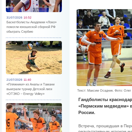
31/07/2026
10:52
Баскетболисты Академии «Локо»
помогли юношеской сборной РФ
обыграть Сербию
21/07/2026
11:40
«Пляжники» из Анапы и Тамани
выиграли турнир Детской лиги
Текст: Максим Осадник. Фото: Оле
«ОТЭКО – Energy Volley»
Гандболисты краснодар
«Пермским медведям» в 
России.
Встреча, прошедшая в Пер
результативным игроком м