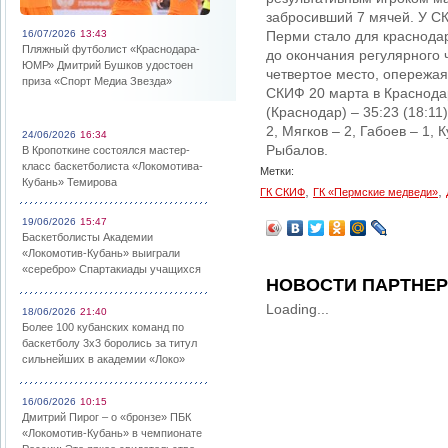
забросивший 7 мячей. У СК
16/07/2026
13:43
Перми стало для краснода
Пляжный футболист «Краснодара-
до окончания регулярного
ЮМР» Дмитрий Бушков удостоен
четвертое место, опережая
приза «Спорт Медиа Звезда»
СКИФ 20 марта в Краснода
(Краснодар) – 35:23 (18:11
2, Мягков – 2, Габоев – 1, 
24/06/2026
16:34
Рыбалов.
В Кропоткине состоялся мастер-
класс баскетболиста «Локомотива-
Метки:
Кубань» Темирова
,
,
ГК СКИФ
ГК «Пермские медведи»
19/06/2026
15:47
Баскетболисты Академии
«Локомотив-Кубань» выиграли
«серебро» Спартакиады учащихся
НОВОСТИ ПАРТНЕ
Loading...
18/06/2026
21:40
Более 100 кубанских команд по
баскетболу 3х3 боролись за титул
сильнейших в академии «Локо»
16/06/2026
10:15
Дмитрий Пирог – о «бронзе» ПБК
«Локомотив-Кубань» в чемпионате