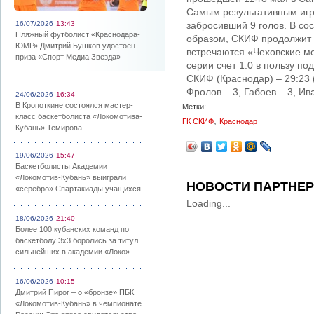
Самым результативным игр
16/07/2026
13:43
забросивший 9 голов. В со
Пляжный футболист «Краснодара-
образом, СКИФ продолжит 
ЮМР» Дмитрий Бушков удостоен
встречаются «Чеховские ме
приза «Спорт Медиа Звезда»
серии счет 1:0 в пользу п
СКИФ (Краснодар) – 29:23 (
Фролов – 3, Габоев – 3, Ив
24/06/2026
16:34
В Кропоткине состоялся мастер-
Метки:
класс баскетболиста «Локомотива-
,
ГК СКИФ
Краснодар
Кубань» Темирова
19/06/2026
15:47
Баскетболисты Академии
«Локомотив-Кубань» выиграли
НОВОСТИ ПАРТНЕ
«серебро» Спартакиады учащихся
Loading...
18/06/2026
21:40
Более 100 кубанских команд по
баскетболу 3х3 боролись за титул
сильнейших в академии «Локо»
16/06/2026
10:15
Дмитрий Пирог – о «бронзе» ПБК
«Локомотив-Кубань» в чемпионате