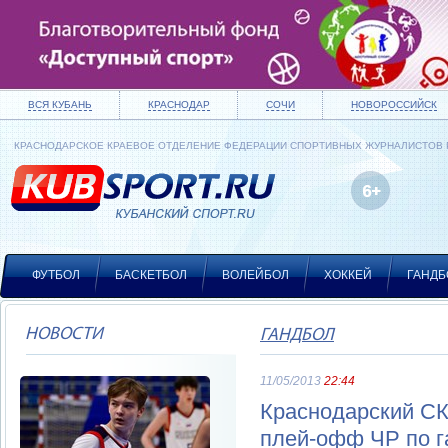
ВСЯ КУБАНЬ
КРАСНОДАР
СОЧИ
НОВОРОССИЙСК
КРАСНОДАРСКОЕ КРАЕВОЕ ОТДЕЛЕНИЕ ФЕДЕРАЦИИ СПОРТИВНЫХ ЖУРНАЛИСТОВ
ФУТБОЛ
БАСКЕТБОЛ
ВОЛЕЙБОЛ
ХОККЕЙ
ГАНДБ
НОВОСТИ
ГАНДБОЛ
11/05/2013
22:44
Краснодарский СК
плей-офф ЧР по г