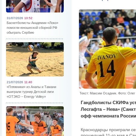
31/07/2026
10:52
Баскетболисты Академии «Локо»
помогли юношеской сборной РФ
обыграть Сербию
21/07/2026
11:40
«Пляжники» из Анапы и Тамани
выиграли турнир Детской лиги
Текст: Максим Осадник. Фото: Оле
«ОТЭКО – Energy Volley»
Гандболисты СКИФа уст
Лесгафта – Нева» (Санк
офф чемпионата России
Краснодарцы проиграли сер
прошедшей 11-го мая в Сан