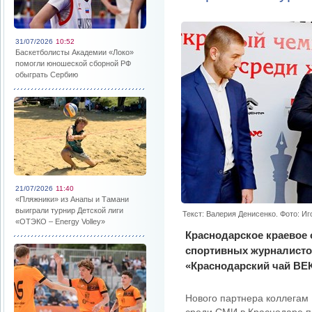
31/07/2026
10:52
Баскетболисты Академии «Локо»
помогли юношеской сборной РФ
обыграть Сербию
21/07/2026
11:40
«Пляжники» из Анапы и Тамани
выиграли турнир Детской лиги
Текст: Валерия Денисенко. Фото: Иг
«ОТЭКО – Energy Volley»
Краснодарское краевое
спортивных журналисто
«Краснодарский чай ВЕК
Нового партнера коллегам 