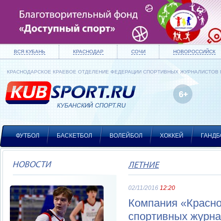
ВСЯ КУБАНЬ
КРАСНОДАР
СОЧИ
НОВОРОССИЙСК
КРАСНОДАРСКОЕ КРАЕВОЕ ОТДЕЛЕНИЕ ФЕДЕРАЦИИ СПОРТИВНЫХ ЖУРНАЛИСТОВ
ФУТБОЛ
БАСКЕТБОЛ
ВОЛЕЙБОЛ
ХОККЕЙ
ГАНДБ
НОВОСТИ
ЛЕТНИЕ
02/11/2016
12:20
Компания «Красн
спортивных журна