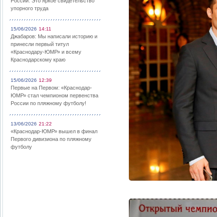
России: Это яркое свидетельство
упорного труда
15/06/2026
14:11
Джабаров: Мы написали историю и
принесли первый титул
«Краснодару-ЮМР» и всему
Краснодарскому краю
15/06/2026
12:39
Первые на Первом: «Краснодар-
ЮМР» стал чемпионом первенства
России по пляжному футболу!
13/06/2026
21:22
«Краснодар-ЮМР» вышел в финал
Первого дивизиона по пляжному
футболу