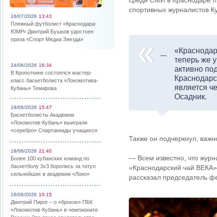
среди СМИ в Краснодаре п
спортивных журналистов К
16/07/2026
13:43
Пляжный футболист «Краснодара-
ЮМР» Дмитрий Бушков удостоен
приза «Спорт Медиа Звезда»
«Краснодар
теперь же у
24/06/2026
16:34
активно по
В Кропоткине состоялся мастер-
Краснодарс
класс баскетболиста «Локомотива-
является ч
Кубань» Темирова
Осадник.
19/06/2026
15:47
Баскетболисты Академии
«Локомотив-Кубань» выиграли
«серебро» Спартакиады учащихся
Также он подчеркнул, важн
18/06/2026
21:40
— Всем известно, что журн
Более 100 кубанских команд по
баскетболу 3х3 боролись за титул
«Краснодарский чай ВЕКА»
сильнейших в академии «Локо»
рассказал председатель ф
16/06/2026
10:15
Дмитрий Пирог – о «бронзе» ПБК
«Локомотив-Кубань» в чемпионате