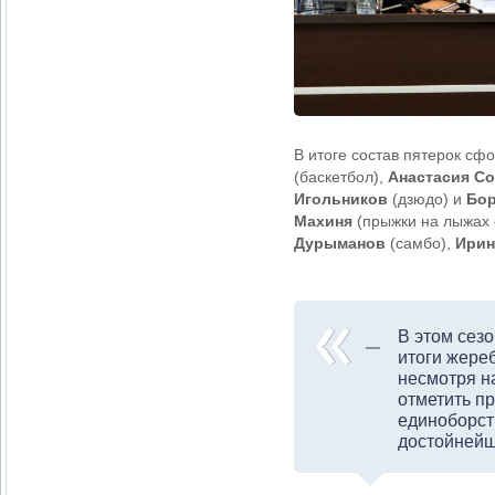
В итоге состав пятерок с
(баскетбол),
Анастасия С
Игольников
(дзюдо) и
Бо
Махиня
(прыжки на лыжах 
Дурыманов
(самбо),
Ирин
В этом сез
итоги жере
несмотря на
отметить п
единоборств
достойнейш