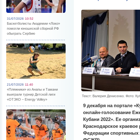
31/07/2026
10:52
Баскетболисты Академии «Локо»
помогли юношеской сборной РФ
обыграть Сербию
21/07/2026
11:40
«Пляжники» из Анапы и Тамани
выиграли турнир Детской лиги
Текст: Валерия Денисенко. Фото: К
«ОТЭКО – Energy Volley»
9 декабря на портале «
онлайн-голосование Еж
Кубани 2022». Ее орган
Краснодарское краевое 
Федерации спортивных 
ФСЖР).