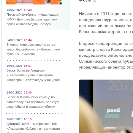
16/07/2026
13:43
Начиная с 2011 года, деся
Пляжный футболист «Краснодара-
определяют журналисты, а
ЮМР» Дмитрий Бушков удостоен
приза «Спорт Медиа Звезда»
протяжении нескольких ле
Краснодарского края, а ее
24/06/2026
16:34
В пресс-конференции по с
В Кропоткине состоялся мастер-
министр спорта Краснодар
класс баскетболиста «Локомотива-
Кубань» Темирова
председатель региональн
Олимпийского совета Куба
19/06/2026
15:47
управляющий директор Уп
Баскетболисты Академии
«Локомотив-Кубань» выиграли
«серебро» Спартакиады учащихся
18/06/2026
21:40
Более 100 кубанских команд по
баскетболу 3х3 боролись за титул
сильнейших в академии «Локо»
16/06/2026
10:15
Дмитрий Пирог – о «бронзе» ПБК
«Локомотив-Кубань» в чемпионате