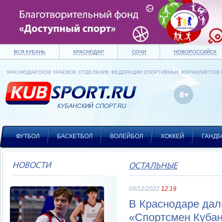
ВСЯ КУБАНЬ
КРАСНОДАР
СОЧИ
НОВОРОССИЙСК
КРАСНОДАРСКОЕ КРАЕВОЕ ОТДЕЛЕНИЕ ФЕДЕРАЦИИ СПОРТИВНЫХ ЖУРНАЛИСТОВ
ФУТБОЛ
БАСКЕТБОЛ
ВОЛЕЙБОЛ
ХОККЕЙ
ГАНДБ
НОВОСТИ
ОСТАЛЬНЫЕ
09/12/2022
12:19
В Краснодаре дал
«Спортсмен Кубан