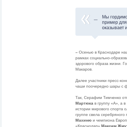
Мы гордимс
пример для
оказывает 
–
Осенью в Краснодаре наш
рамках социально-образов
здорового образа жизни. Г
Макаров.
Далее участники пресс-ко
чаши поочередно шары с 
Так,
Серафим Тимченко отп
Мартюка
в группу «А», а 
истории мирового спорта 
группе свела серебряного
Махиню
и чемпиона Европ
«Краснодар»
Максим Жму