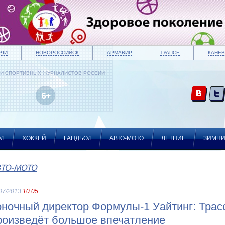
ОЧИ
НОВОРОССИЙСК
АРМАВИР
ТУАПСЕ
КАНЕВ
ИИ СПОРТИВНЫХ ЖУРНАЛИСТОВ РОССИИ
ОЛ
ХОККЕЙ
ГАНДБОЛ
АВТО-МОТО
ЛЕТНИЕ
ЗИМН
ВТО-МОТО
07/2013
10:05
оночный директор Формулы-1 Уайтинг: Трас
роизведёт большое впечатление