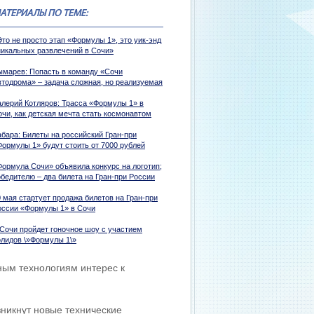
АТЕРИАЛЫ ПО ТЕМЕ:
то не просто этап «Формулы 1», это уик-энд
никальных развлечений в Сочи»
ымарев: Попасть в команду «Сочи
втодрома» – задача сложная, но реализуемая
алерий Котляров: Трасса «Формулы 1» в
очи, как детская мечта стать космонавтом
абара: Билеты на российский Гран-при
Формулы 1» будут стоить от 7000 рублей
Формула Сочи» объявила конкурс на логотип;
обедителю – два билета на Гран-при России
 мая стартует продажа билетов на Гран-при
оссии «Формулы 1» в Сочи
 Сочи пройдет гоночное шоу с участием
олидов \»Формулы 1\»
ным технологиям интерес к
зникнут новые технические