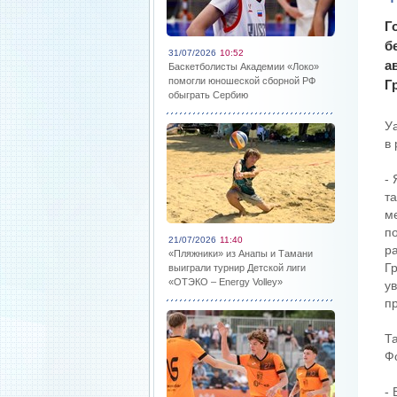
Г
б
31/07/2026
10:52
а
Баскетболисты Академии «Локо»
помогли юношеской сборной РФ
Г
обыграть Сербию
У
в
-
т
м
п
21/07/2026
11:40
р
«Пляжники» из Анапы и Тамани
Г
выиграли турнир Детской лиги
«ОТЭКО – Energy Volley»
ув
п
Т
Ф
-