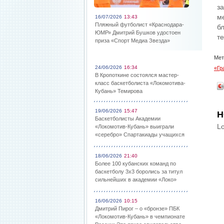
з
м
16/07/2026
13:43
Пляжный футболист «Краснодара-
б
ЮМР» Дмитрий Бушков удостоен
т
приза «Спорт Медиа Звезда»
Мет
24/06/2026
16:34
«Гр
В Кропоткине состоялся мастер-
класс баскетболиста «Локомотива-
Кубань» Темирова
19/06/2026
15:47
Н
Баскетболисты Академии
Lo
«Локомотив-Кубань» выиграли
«серебро» Спартакиады учащихся
18/06/2026
21:40
Более 100 кубанских команд по
баскетболу 3х3 боролись за титул
сильнейших в академии «Локо»
16/06/2026
10:15
Дмитрий Пирог – о «бронзе» ПБК
«Локомотив-Кубань» в чемпионате