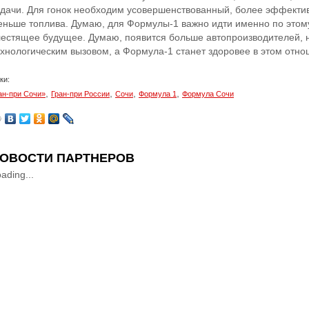
адачи. Для гонок необходим усовершенствованный, более эффекти
еньше топлива. Думаю, для Формулы-1 важно идти именно по этому
лестящее будущее. Думаю, появится больше автопроизводителей, н
ехнологическим вызовом, а Формула-1 станет здоровее в этом отнош
ки:
,
,
,
,
ан-при Сочи»
Гран-при России
Сочи
Формула 1
Формула Сочи
ОВОСТИ ПАРТНЕРОВ
ading...