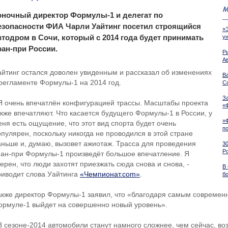
М
оночный директор Формулы-1 и делегат по
езопасности ФИА Чарли Уайтинг посетил строящийся
»Э
втодром в Сочи, который с 2014 года будет принимать
у
ран-при России.
Р
А
айтинг остался доволен увиденным и рассказал об изменениях
В
 регламенте Формулы-1 на 2014 год.
С
З
 Я очень впечатлён конфигурацией трассы. Масштабы проекта
«
акже впечатляют. Что касается будущего Формулы-1 в России, у
»
еня есть ощущение, что этот вид спорта будет очень
п
опулярен, поскольку никогда не проводился в этой стране
аньше и, думаю, вызовет ажиотаж. Трасса для проведения
30
Р
ран-при Формулы-1 произведёт большое впечатление. Я
ерен, что люди захотят приезжать сюда снова и снова, -
В
риводит слова Уайтинга
«Чемпионат.com»
.
б
акже директор Формулы-1 заявил, что «благодаря самым современ
ормуле-1 выйдет на совершенно новый уровень».
 В сезоне-2014 автомобили станут намного сложнее, чем сейчас, во