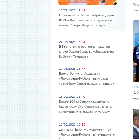
Мир
пля
16/07/2026
13:43
Пляжный футболист «Краснодара-
ЮМР» Дмитрий Бушков удостоен
приза «Спорт Медиа Звезда»
24/06/2026
16:34
В Кропоткине состоялся мастер-
класс баскетболиста «Локомотива-
Кубань» Темирова
19/06/2026
15:47
Баскетболисты Академии
«Локомотив-Кубань» выиграли
«серебро» Спартакиады учащихся
28/
Куб
18/06/2026
21:40
жур
Более 100 кубанских команд по
баскетболу 3х3 боролись за титул
сильнейших в академии «Локо»
16/06/2026
10:15
Дмитрий Пирог – о «бронзе» ПБК
«Локомотив-Кубань» в чемпионате