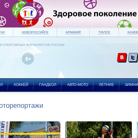
ОЧИ
НОВОРОССИЙСК
АРМАВИР
ТУАПСЕ
КАНЕВ
ИИ СПОРТИВНЫХ ЖУРНАЛИСТОВ РОССИИ
ОЛ
ХОККЕЙ
ГАНДБОЛ
АВТО-МОТО
ЛЕТНИЕ
ЗИМН
оторепортажи