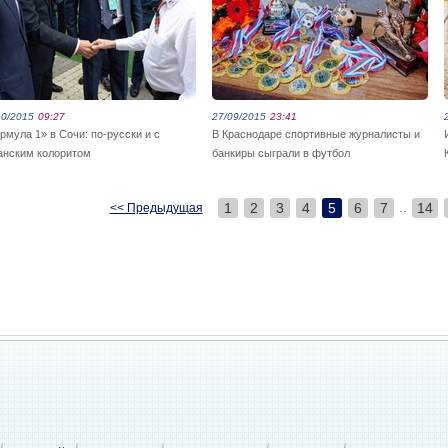
10/2015
09:27
27/09/2015
23:41
рмула 1» в Сочи: по-русски и с
В Краснодаре спортивные журналисты и
анским колоритом
банкиры сыграли в футбол
..
1
2
3
4
5
6
7
14
<< Предыдущая