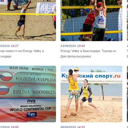
09/2016
14:27
15/08/2016
13:43
нир «микст» на Energy Volley в
Energy Volley в Краснодаре: Турнир ко
снодаре
Дню физкультурника
07/2016
19:00
06/06/2016
14:15