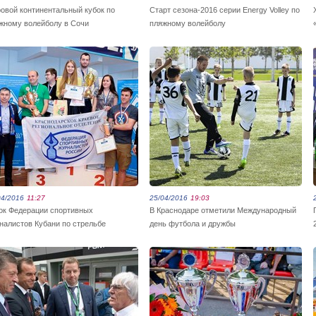
овой континентальный кубок по
Старт сезона-2016 серии Energy Volley по
жному волейболу в Сочи
пляжному волейболу
04/2016
11:27
25/04/2016
19:03
ок Федерации спортивных
В Краснодаре отметили Международный
налистов Кубани по стрельбе
день футбола и дружбы