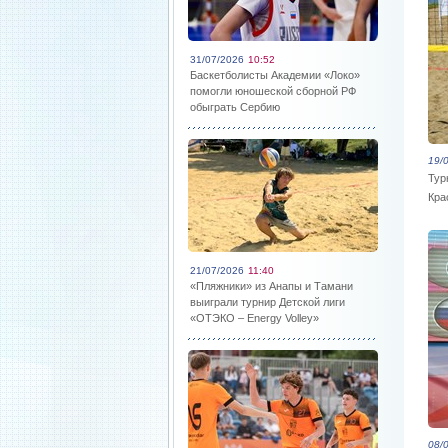
31/07/2026
10:52
Баскетболисты Академии «Локо»
помогли юношеской сборной РФ
обыграть Сербию
19/
Тур
Кра
21/07/2026
11:40
«Пляжники» из Анапы и Тамани
выиграли турнир Детской лиги
«ОТЭКО – Energy Volley»
08/