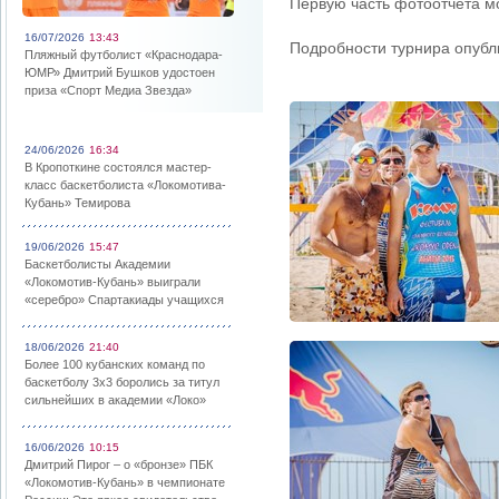
Первую часть фотоотчета 
16/07/2026
13:43
Подробности турнира опуб
Пляжный футболист «Краснодара-
ЮМР» Дмитрий Бушков удостоен
приза «Спорт Медиа Звезда»
24/06/2026
16:34
В Кропоткине состоялся мастер-
класс баскетболиста «Локомотива-
Кубань» Темирова
19/06/2026
15:47
Баскетболисты Академии
«Локомотив-Кубань» выиграли
«серебро» Спартакиады учащихся
18/06/2026
21:40
Более 100 кубанских команд по
баскетболу 3х3 боролись за титул
сильнейших в академии «Локо»
16/06/2026
10:15
Дмитрий Пирог – о «бронзе» ПБК
«Локомотив-Кубань» в чемпионате