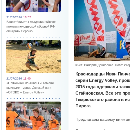
31/07/2026
10:52
Баскетболисты Академии «Локо»
помогли юношеской сборной РФ
обыграть Сербию
Текст: Валерия Денисенко. Фото: Иго
Краснодарцы Иван Панче
21/07/2026
11:40
серии Energy Volley, пр
«Пляжники» из Анапы и Тамани
2015 года одержали так
выиграли турнир Детской лиги
«ОТЭКО – Energy Volley»
Стайновская. Все это пр
Темрюкского района в и
Пирога.
Предлагаем вашему вниман