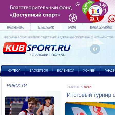
ВСЯ КУБАНЬ
КРАСНОДАР
СОЧИ
НОВОРОССИЙСК
КРАСНОДАРСКОЕ КРАЕВОЕ ОТДЕЛЕНИЕ ФЕДЕРАЦИИ СПОРТИВНЫХ ЖУРНАЛИСТОВ
ФУТБОЛ
БАСКЕТБОЛ
ВОЛЕЙБОЛ
ХОККЕЙ
ГАНДБ
НОВОСТИ
21/09/2015
16:45
Итоговый турнир с