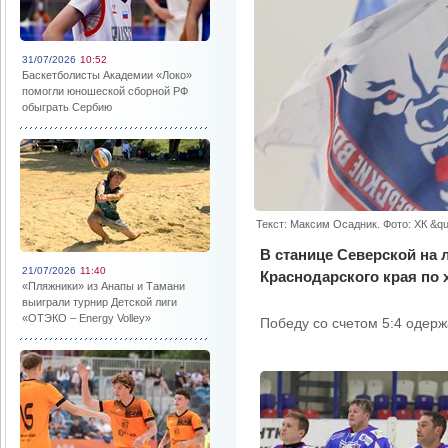
31/07/2026
10:52
Баскетболисты Академии «Локо»
помогли юношеской сборной РФ
обыграть Сербию
Текст: Максим Осадник. Фото: ХК &qu
В станице Северской на 
21/07/2026
11:40
Краснодарского края по
«Пляжники» из Анапы и Тамани
выиграли турнир Детской лиги
«ОТЭКО – Energy Volley»
Победу со счетом 5:4 одерж