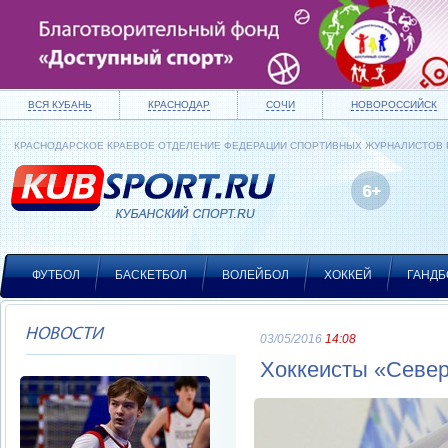
ВСЯ КУБАНЬ
КРАСНОДАР
СОЧИ
НОВОРОССИЙСК
КРАСНОДАРСКОЕ КРАЕВОЕ ОТДЕЛЕНИЕ ФЕДЕРАЦИИ СПОРТИВНЫХ ЖУРНАЛИСТОВ
ФУТБОЛ
БАСКЕТБОЛ
ВОЛЕЙБОЛ
ХОККЕЙ
ГАНДБ
НОВОСТИ
03/05/2016
14:08
Хоккеисты «Север