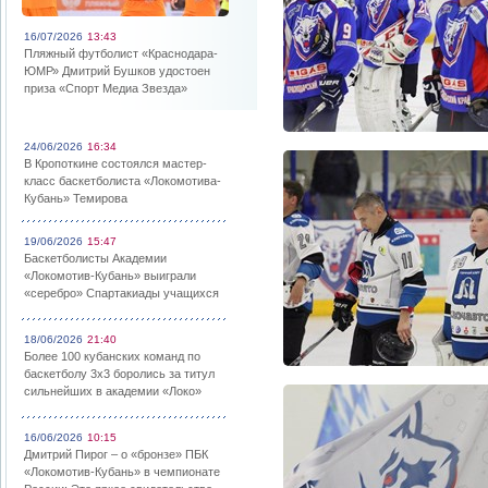
16/07/2026
13:43
Пляжный футболист «Краснодара-
ЮМР» Дмитрий Бушков удостоен
приза «Спорт Медиа Звезда»
24/06/2026
16:34
В Кропоткине состоялся мастер-
класс баскетболиста «Локомотива-
Кубань» Темирова
19/06/2026
15:47
Баскетболисты Академии
«Локомотив-Кубань» выиграли
«серебро» Спартакиады учащихся
18/06/2026
21:40
Более 100 кубанских команд по
баскетболу 3х3 боролись за титул
сильнейших в академии «Локо»
16/06/2026
10:15
Дмитрий Пирог – о «бронзе» ПБК
«Локомотив-Кубань» в чемпионате