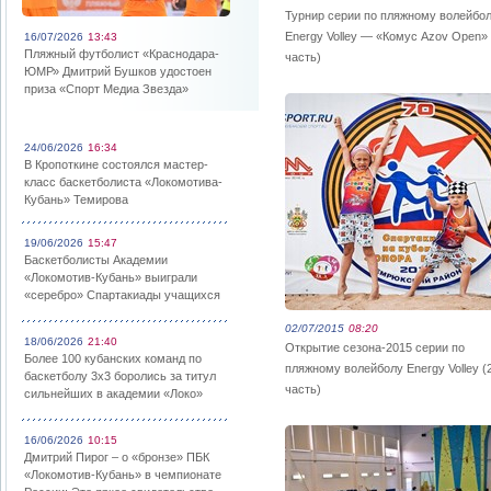
Турнир серии по пляжному волейбо
Energy Volley — «Комус Azov Open» 
16/07/2026
13:43
Пляжный футболист «Краснодара-
часть)
ЮМР» Дмитрий Бушков удостоен
приза «Спорт Медиа Звезда»
24/06/2026
16:34
В Кропоткине состоялся мастер-
класс баскетболиста «Локомотива-
Кубань» Темирова
19/06/2026
15:47
Баскетболисты Академии
«Локомотив-Кубань» выиграли
«серебро» Спартакиады учащихся
02/07/2015
08:20
18/06/2026
21:40
Открытие сезона-2015 серии по
Более 100 кубанских команд по
пляжному волейболу Energy Volley (
баскетболу 3х3 боролись за титул
часть)
сильнейших в академии «Локо»
16/06/2026
10:15
Дмитрий Пирог – о «бронзе» ПБК
«Локомотив-Кубань» в чемпионате