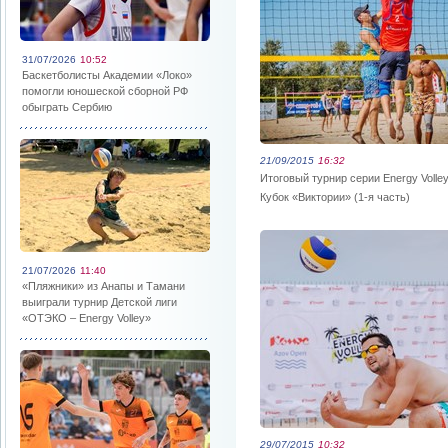
31/07/2026
10:52
Баскетболисты Академии «Локо»
помогли юношеской сборной РФ
обыграть Сербию
21/09/2015
16:32
Итоговый турнир серии Energy Volle
Кубок «Виктории» (1-я часть)
21/07/2026
11:40
«Пляжники» из Анапы и Тамани
выиграли турнир Детской лиги
«ОТЭКО – Energy Volley»
29/07/2015
10:32