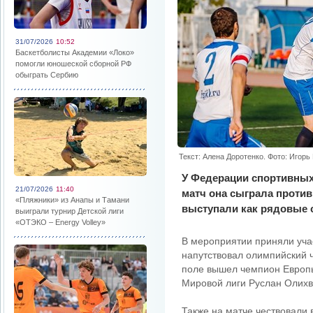
31/07/2026
10:52
Баскетболисты Академии «Локо»
помогли юношеской сборной РФ
обыграть Сербию
Текст: Алена Доротенко. Фото: Игорь 
У Федерации спортивных
21/07/2026
11:40
матч она сыграла против
«Пляжники» из Анапы и Тамани
выступали как рядовые 
выиграли турнир Детской лиги
«ОТЭКО – Energy Volley»
В мероприятии приняли уча
напутствовал олимпийский 
поле вышел чемпион Европы
Мировой лиги Руслан Олих
Также на матче чествовали