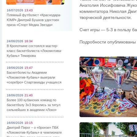
Анатолия Иосифовича Жуков
16/07/2026
13:43
комментатора Николая Дмит
Пляжный футболист «Краснодара-
творческой деятельности.
ЮМР» Дмитрий Бушков удостоен
приза «Спорт Медиа Звезда»
Счет игры — 5-3 в пользу б
24/06/2026
16:34
Подробности опубликованы
В Кропоткине состоялся мастер-
класс баскетболиста «Локомотива-
Кубань» Темирова
19/06/2026
15:47
Баскетболисты Академии
«Локомотив-Кубань» выиграли
«серебро» Спартакиады учащихся
18/06/2026
21:40
Более 100 кубанских команд по
баскетболу 3х3 боролись за титул
сильнейших в академии «Локо»
16/06/2026
10:15
Дмитрий Пирог – о «бронзе» ПБК
«Локомотив-Кубань» в чемпионате