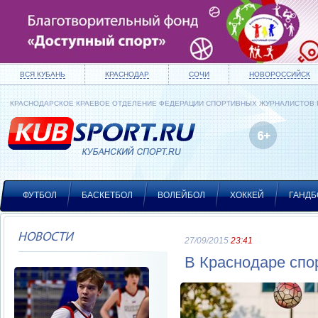
ВСЯ КУБАНЬ
КРАСНОДАР
СОЧИ
НОВОРОССИЙСК
КРАСНОДАРСКОЕ КРАЕВОЕ ОТДЕЛЕНИЕ ФЕДЕРАЦИИ СПОРТИВНЫХ ЖУРНАЛИСТОВ
ФУТБОЛ
БАСКЕТБОЛ
ВОЛЕЙБОЛ
ХОККЕЙ
ГАНДБ
НОВОСТИ
27/09/2015
23:41
В Краснодаре спо