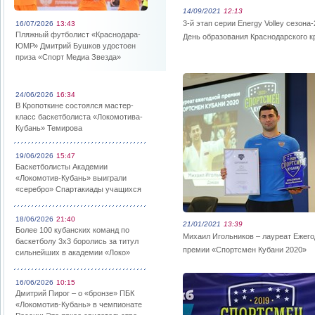
14/09/2021
12:13
3-й этап серии Energy Volley сезона-
16/07/2026
13:43
Пляжный футболист «Краснодара-
День образования Краснодарского к
ЮМР» Дмитрий Бушков удостоен
приза «Спорт Медиа Звезда»
24/06/2026
16:34
В Кропоткине состоялся мастер-
класс баскетболиста «Локомотива-
Кубань» Темирова
19/06/2026
15:47
Баскетболисты Академии
«Локомотив-Кубань» выиграли
«серебро» Спартакиады учащихся
18/06/2026
21:40
21/01/2021
13:39
Более 100 кубанских команд по
Михаил Игольников – лауреат Ежег
баскетболу 3х3 боролись за титул
премии «Спортсмен Кубани 2020»
сильнейших в академии «Локо»
16/06/2026
10:15
Дмитрий Пирог – о «бронзе» ПБК
«Локомотив-Кубань» в чемпионате