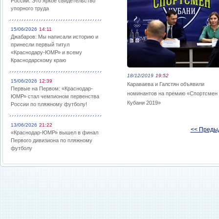
России: Это яркое свидетельство
упорного труда
15/06/2026
14:11
Джабаров: Мы написали историю и
принесли первый титул
«Краснодару-ЮМР» и всему
Краснодарскому краю
18/12/2019
19:52
15/06/2026
12:39
Караваева и Галстян объявили
Первые на Первом: «Краснодар-
номинантов на премию «Спортсмен
ЮМР» стал чемпионом первенства
Кубани 2019»
России по пляжному футболу!
13/06/2026
21:22
<< Преды
«Краснодар-ЮМР» вышел в финал
Первого дивизиона по пляжному
футболу