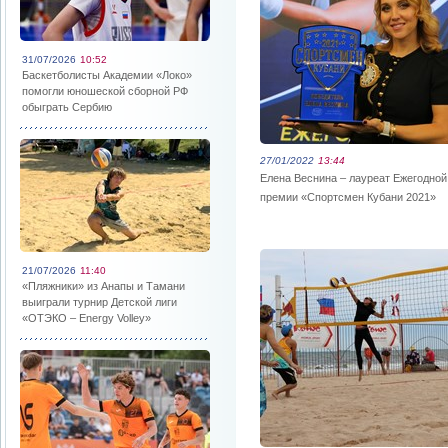
31/07/2026
10:52
Баскетболисты Академии «Локо»
помогли юношеской сборной РФ
обыграть Сербию
27/01/2022
13:44
Елена Веснина – лауреат Ежегодной
премии «Спортсмен Кубани 2021»
21/07/2026
11:40
«Пляжники» из Анапы и Тамани
выиграли турнир Детской лиги
«ОТЭКО – Energy Volley»