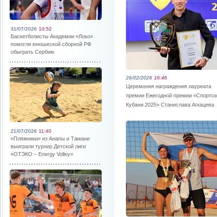
31/07/2026
10:52
Баскетболисты Академии «Локо»
помогли юношеской сборной РФ
обыграть Сербию
26/02/2026
16:46
Церемония награждения лауреата
премии Ежегодной премии «Спортс
Кубани 2025» Станислава Агкацева
21/07/2026
11:40
«Пляжники» из Анапы и Тамани
выиграли турнир Детской лиги
«ОТЭКО – Energy Volley»