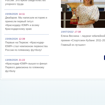
России: Это яркое свидетельство
упорного труда
15/06/2026
14:11
Джабаров: Мы написали историю и
принесли первый титул
«Краснодару-ЮМР» и всему
Краснодарскому краю
19/07/2022
17:38
Елена Веснина – лауреат юбилейно
15/06/2026
12:39
премии «Спортсмен Кубани: 2011-20
Первые на Первом: «Краснодар-
Главный из лучших»
ЮМР» стал чемпионом первенства
России по пляжному футболу!
13/06/2026
21:22
«Краснодар-ЮМР» вышел в финал
Первого дивизиона по пляжному
футболу