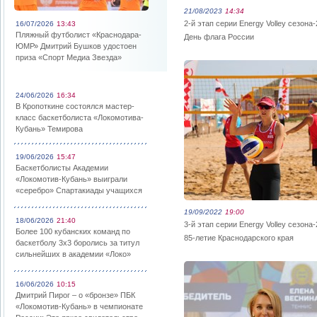
21/08/2023
14:34
2-й этап серии Energy Volley сезона-
16/07/2026
13:43
Пляжный футболист «Краснодара-
День флага России
ЮМР» Дмитрий Бушков удостоен
приза «Спорт Медиа Звезда»
24/06/2026
16:34
В Кропоткине состоялся мастер-
класс баскетболиста «Локомотива-
Кубань» Темирова
19/06/2026
15:47
Баскетболисты Академии
«Локомотив-Кубань» выиграли
«серебро» Спартакиады учащихся
19/09/2022
19:00
18/06/2026
21:40
3-й этап серии Energy Volley сезона-
Более 100 кубанских команд по
85-летие Краснодарского края
баскетболу 3х3 боролись за титул
сильнейших в академии «Локо»
16/06/2026
10:15
Дмитрий Пирог – о «бронзе» ПБК
«Локомотив-Кубань» в чемпионате