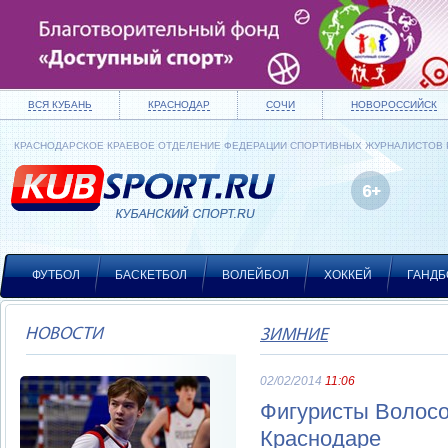
ВСЯ КУБАНЬ
КРАСНОДАР
СОЧИ
НОВОРОССИЙСК
КРАСНОДАРСКОЕ КРАЕВОЕ ОТДЕЛЕНИЕ ФЕДЕРАЦИИ СПОРТИВНЫХ ЖУРНАЛИСТОВ
ФУТБОЛ
БАСКЕТБОЛ
ВОЛЕЙБОЛ
ХОККЕЙ
ГАНДБ
НОВОСТИ
ЗИМНИЕ
02/02/2014
11:06
Фигуристы Волосо
Краснодаре