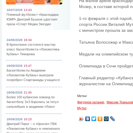
На малой арене краснодарс
Мозер, в составе которой 
16/07/2026
13:43
Пляжный футболист «Краснодара-
1-го февраля с этой парой
ЮМР» Дмитрий Бушков удостоен
спорта России Виталий Мут
приза «Спорт Медиа Звезда»
с министром прошла за за
24/06/2026
16:34
Татьяна Волосожар и Макси
В Кропоткине состоялся мастер-
класс баскетболиста «Локомотива-
Медали на олимпийском ту
Кубань» Темирова
Олимпиада в Сочи пройдет
19/06/2026
15:47
Баскетболисты Академии
«Локомотив-Кубань» выиграли
Главный редактор «Кубанс
«серебро» Спартакиады учащихся
журналистом на Олимпиад
18/06/2026
21:40
Метки:
Более 100 кубанских команд по
,
баскетболу 3х3 боролись за титул
Фигурное катание
Максим Транько
сильнейших в академии «Локо»
Мутко
16/06/2026
10:15
Дмитрий Пирог – о «бронзе» ПБК
«Локомотив-Кубань» в чемпионате