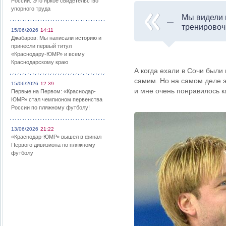
России: Это яркое свидетельство
упорного труда
Мы видели 
тренировочн
15/06/2026
14:11
Джабаров: Мы написали историю и
принесли первый титул
«Краснодару-ЮМР» и всему
Краснодарскому краю
А когда ехали в Сочи были
самим. Но на самом деле эт
15/06/2026
12:39
и мне очень понравилось к
Первые на Первом: «Краснодар-
ЮМР» стал чемпионом первенства
России по пляжному футболу!
13/06/2026
21:22
«Краснодар-ЮМР» вышел в финал
Первого дивизиона по пляжному
футболу