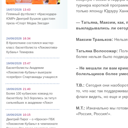
турнира короткой программ
16/07/2026
13:43
только японцу Юдзуру Хан
Пляжный футболист «Краснодара-
ЮМР» Дмитрий Бушков удостоен
— Татьяна, Максим, как,
приза «Спорт Медиа Звезда»
выкладывались ли сего
24/06/2026
16:34
Максим Траньков:
Нельзя 
В Кропоткине состоялся мастер-
класс баскетболиста «Локомотива-
Татьяна Волосожар:
Полн
Кубань» Темирова
более нельзя было подводи
19/06/2026
15:47
– Не мешали ли вам кри
Баскетболисты Академии
«Локомотив-Кубань» выиграли
болельщиков более умес
«серебро» Спартакиады учащихся
Т.В.:
Сегодня они наоборот
18/06/2026
21:40
то, что нас так поддержив
Более 100 кубанских команд по
флаги видеть, но еще и ук
баскетболу 3х3 боролись за титул
сильнейших в академии «Локо»
М.Т.:
Изначально мы готовил
«Россия, Россия!».
16/06/2026
10:15
Дмитрий Пирог – о «бронзе» ПБК
«Локомотив-Кубань» в чемпионате