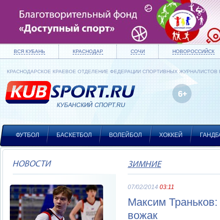
ВСЯ КУБАНЬ
КРАСНОДАР
СОЧИ
НОВОРОССИЙСК
КРАСНОДАРСКОЕ КРАЕВОЕ ОТДЕЛЕНИЕ ФЕДЕРАЦИИ СПОРТИВНЫХ ЖУРНАЛИСТОВ
ФУТБОЛ
БАСКЕТБОЛ
ВОЛЕЙБОЛ
ХОККЕЙ
ГАНДБ
НОВОСТИ
ЗИМНИЕ
07/02/2014
03:11
Максим Траньков:
вожак