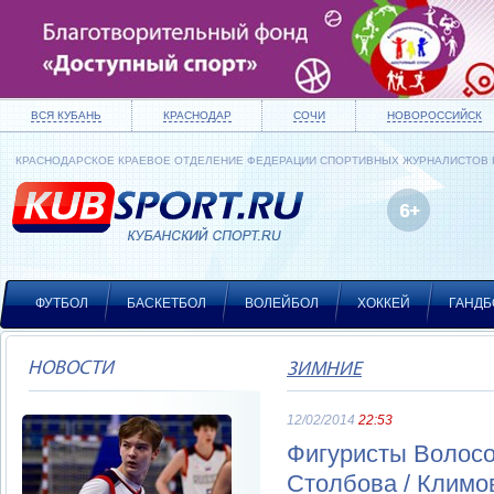
ВСЯ КУБАНЬ
КРАСНОДАР
СОЧИ
НОВОРОССИЙСК
КРАСНОДАРСКОЕ КРАЕВОЕ ОТДЕЛЕНИЕ ФЕДЕРАЦИИ СПОРТИВНЫХ ЖУРНАЛИСТОВ
ФУТБОЛ
БАСКЕТБОЛ
ВОЛЕЙБОЛ
ХОККЕЙ
ГАНДБ
НОВОСТИ
ЗИМНИЕ
12/02/2014
22:53
Фигуристы Волосо
Столбова / Климо